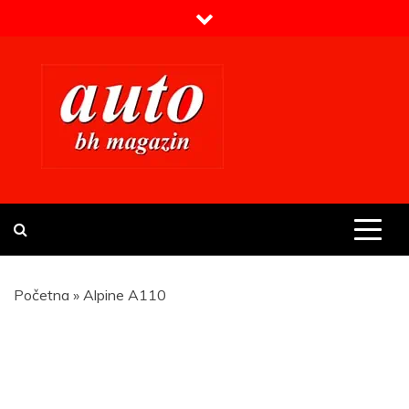
Skip
to
content
Prvi BH auto magazin
Sajt o automobilima
Početna
»
Alpine A110