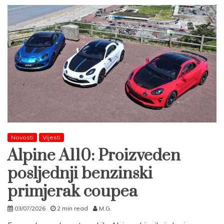
Novosti
Vijesti
Alpine A110: Proizveden
posljednji benzinski
primjerak coupea
03/07/2026
2 min read
M.G.