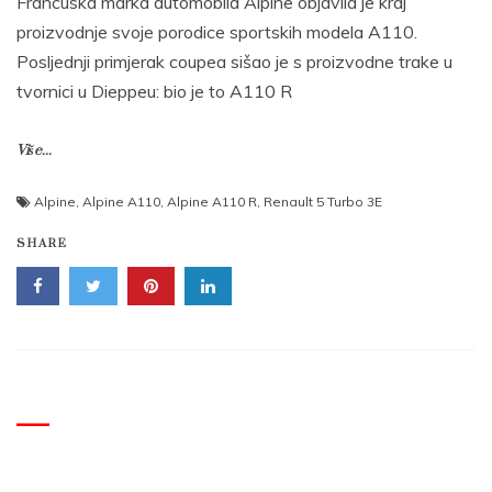
Francuska marka automobila Alpine objavila je kraj
proizvodnje svoje porodice sportskih modela A110.
Posljednji primjerak coupea sišao je s proizvodne trake u
tvornici u Dieppeu: bio je to A110 R
Više...
Alpine
,
Alpine A110
,
Alpine A110 R
,
Renault 5 Turbo 3E
SHARE