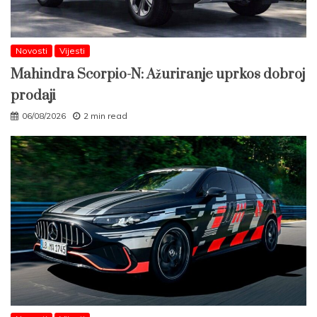
Novosti
Vijesti
Mahindra Scorpio-N: Ažuriranje uprkos dobroj
prodaji
06/08/2026
2 min read