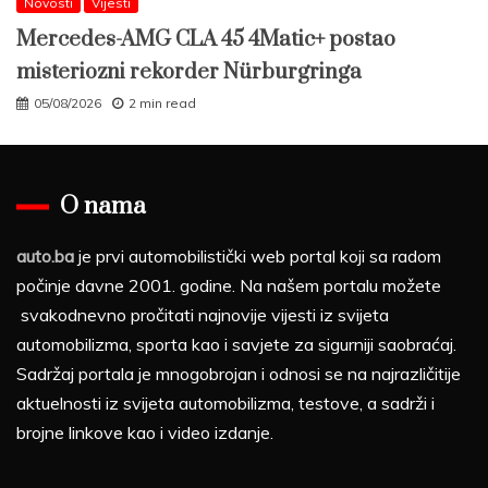
Novosti
Vijesti
Mercedes-AMG CLA 45 4Matic+ postao
misteriozni rekorder Nürburgringa
05/08/2026
2 min read
O nama
auto.ba
je prvi automobilistički web portal koji sa radom
počinje davne 2001. godine. Na našem portalu možete
svakodnevno pročitati najnovije vijesti iz svijeta
automobilizma, sporta kao i savjete za sigurniji saobraćaj.
Sadržaj portala je mnogobrojan i odnosi se na najrazličitije
aktuelnosti iz svijeta automobilizma, testove, a sadrži i
brojne linkove kao i video izdanje.