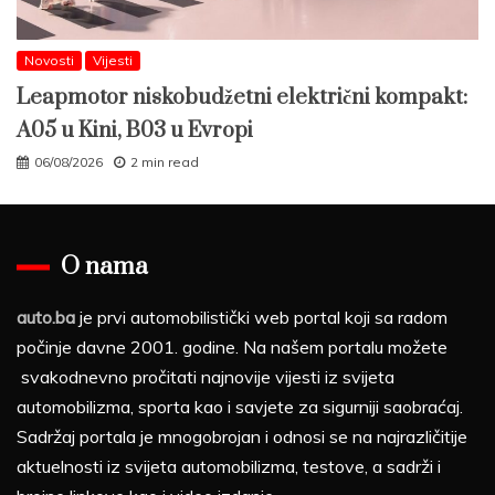
Novosti
Vijesti
Leapmotor niskobudžetni električni kompakt:
A05 u Kini, B03 u Evropi
06/08/2026
2 min read
O nama
auto.ba
je prvi automobilistički web portal koji sa radom
počinje davne 2001. godine. Na našem portalu možete
svakodnevno pročitati najnovije vijesti iz svijeta
automobilizma, sporta kao i savjete za sigurniji saobraćaj.
Sadržaj portala je mnogobrojan i odnosi se na najrazličitije
aktuelnosti iz svijeta automobilizma, testove, a sadrži i