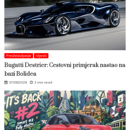
Predstavljanje
Vijesti
Bugatti Destrier: Cestovni primjerak nastao na
bazi Bolidea
07/08/2026
3 min read