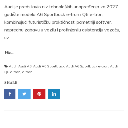
Audi je predstavio niz tehnoloških unapređenja za 2027.
godište modela A6 Sportback e-tron i Q6 e-tron,
kombinujući futurističku praktičnost, pametniji softver,
naprednu zabavu u vozilu i profinjeniju asistenciju vozaču,
uz
Više...
Audi
,
Audi A6
,
Audi A6 Sportback
,
Audi A6 Sportback e-tron
,
Audi
Q6 e-tron
,
e-tron
SHARE