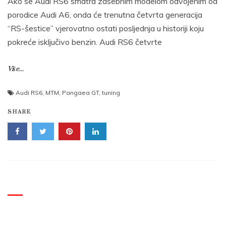
Ako se Audi RS6 smatra zasebnim modelom odvojenim od
porodice Audi A6, onda će trenutna četvrta generacija
“RS-šestice” vjerovatno ostati posljednja u historiji koju
pokreće isključivo benzin. Audi RS6 četvrte
Više...
Audi RS6
,
MTM
,
Pangaea GT
,
tuning
SHARE