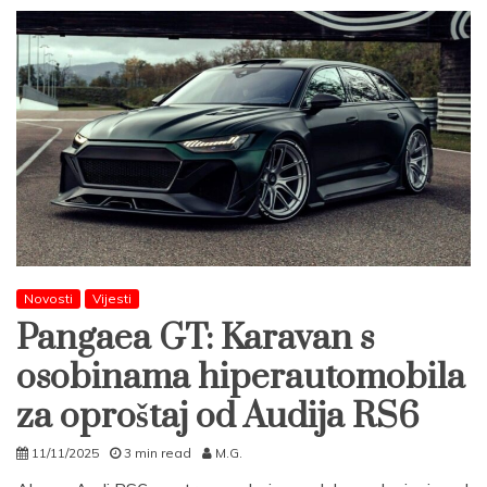
Novosti
Vijesti
Pangaea GT: Karavan s
osobinama hiperautomobila
za oproštaj od Audija RS6
11/11/2025
3 min read
M.G.