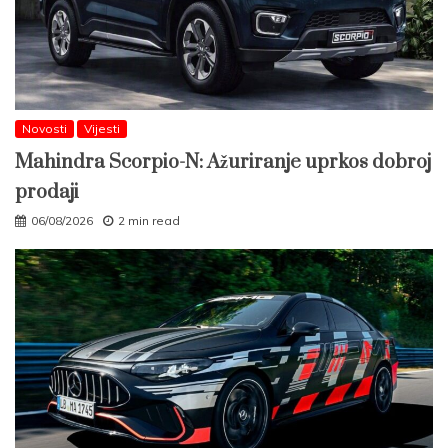
Novosti
Vijesti
Mahindra Scorpio-N: Ažuriranje uprkos dobroj
prodaji
06/08/2026
2 min read