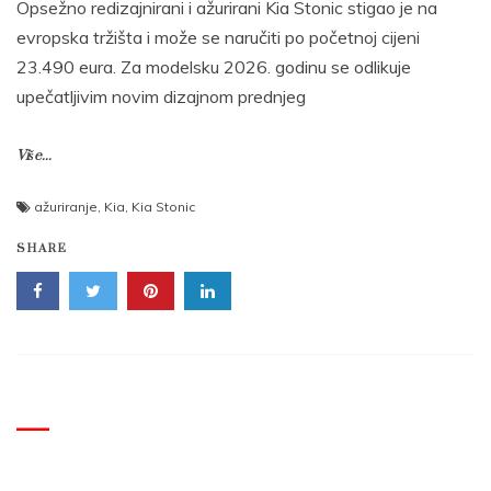
Opsežno redizajnirani i ažurirani Kia Stonic stigao je na
evropska tržišta i može se naručiti po početnoj cijeni
23.490 eura. Za modelsku 2026. godinu se odlikuje
upečatljivim novim dizajnom prednjeg
Više...
ažuriranje
,
Kia
,
Kia Stonic
SHARE