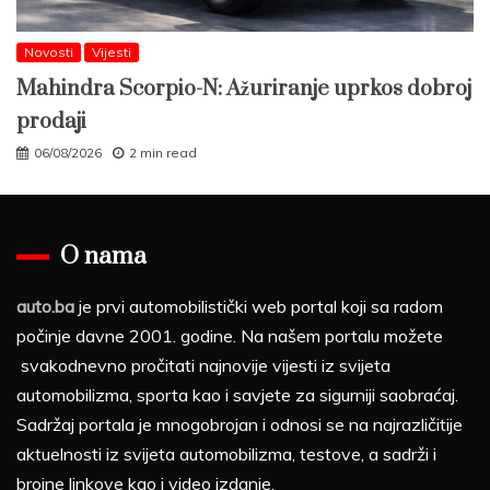
Novosti
Vijesti
Mahindra Scorpio-N: Ažuriranje uprkos dobroj
prodaji
06/08/2026
2 min read
O nama
auto.ba
je prvi automobilistički web portal koji sa radom
počinje davne 2001. godine. Na našem portalu možete
svakodnevno pročitati najnovije vijesti iz svijeta
automobilizma, sporta kao i savjete za sigurniji saobraćaj.
Sadržaj portala je mnogobrojan i odnosi se na najrazličitije
aktuelnosti iz svijeta automobilizma, testove, a sadrži i
brojne linkove kao i video izdanje.