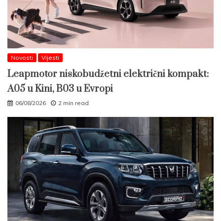
Novosti
Vijesti
Leapmotor niskobudžetni električni kompakt:
A05 u Kini, B03 u Evropi
06/08/2026
2 min read