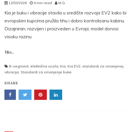
12/03/2026
4 min read
M.G.
Kia je buku i vibracije stavila u središte razvoja EV2 kako bi
evropskim kupcima pružila tihu i dobro kontrolisanu kabinu.
Dizajniran, razvijen i proizveden u Evropi, model donosi
visoku razinu
Više...
B-segment
,
električna vozila
,
Kia
,
Kia EV2
,
standardi za smanjenej
vibracija
,
Standardi za smanjenje buke
SHARE