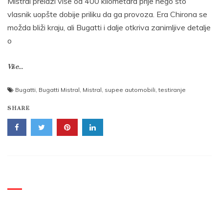
Mistral prelazi više od 400 kilometara prije nego što
vlasnik uopšte dobije priliku da ga provoza. Era Chirona se
možda bliži kraju, ali Bugatti i dalje otkriva zanimljive detalje
o
Više...
Bugatti
,
Bugatti Mistral
,
Mistral
,
supee automobili
,
testiranje
SHARE