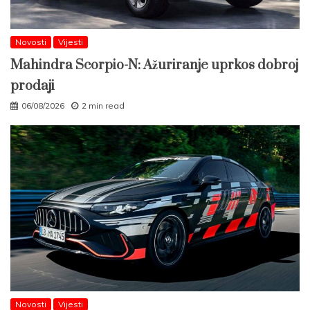
Novosti
Vijesti
Mahindra Scorpio-N: Ažuriranje uprkos dobroj
prodaji
06/08/2026
2 min read
Novosti
Vijesti