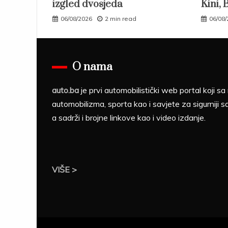
izgled dvosjeda
Kini, 
06/08/2026
2 min read
06/08
O nama
auto.ba
je prvi automobilistički web portal koji 
automobilizma, sporta kao i savjete za sigurniji s
a sadrži i brojne linkove kao i video izdanje.
VIŠE >