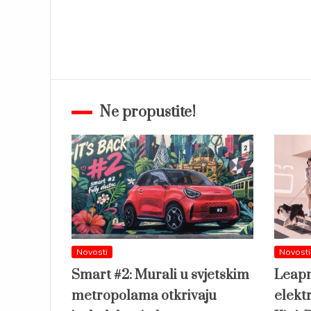
Ne propustite!
Novosti
Novosti
Smart #2: Murali u svjetskim
Leapm
metropolama otkrivaju
elekt