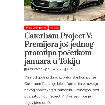
Predstavljanje
Vijesti
Caterham Project V:
Premijera još jednog
prototipa početkom
januara u Tokiju
16/12/2025
3 min read
M.G.
Više od godinu dana iz britanske kompanije
Caterham Cars nije bilo informacija o razvoju
novog sportskog automobila, u razvojnoj fazi
poznatog kao Project V. Ove sedmice je
objavljeno da će