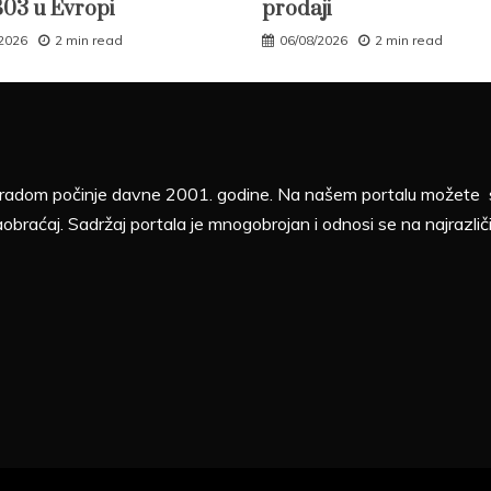
B03 u Evropi
prodaji
/2026
2 min read
06/08/2026
2 min read
sa radom počinje davne 2001. godine. Na našem portalu možete sv
aobraćaj. Sadržaj portala je mnogobrojan i odnosi se na najrazliči