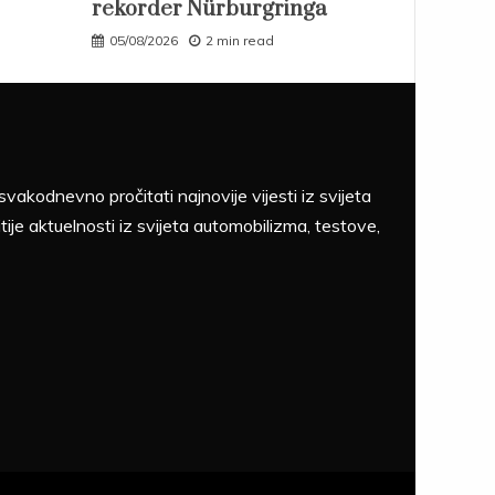
rekorder Nürburgringa
05/08/2026
2 min read
akodnevno pročitati najnovije vijesti iz svijeta
tije aktuelnosti iz svijeta automobilizma, testove,