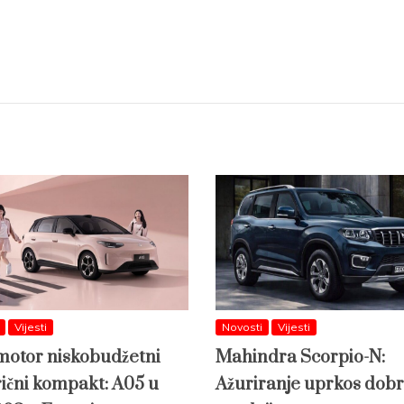
Vijesti
Novosti
Vijesti
otor niskobudžetni
Mahindra Scorpio-N:
rični kompakt: A05 u
Ažuriranje uprkos dobr