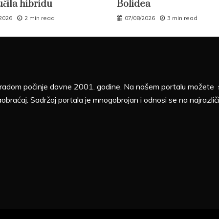
učila hibridu
Bolidea
/2026
2 min read
07/08/2026
3 min read
sa radom počinje davne 2001. godine. Na našem portalu možete sv
aobraćaj. Sadržaj portala je mnogobrojan i odnosi se na najrazliči