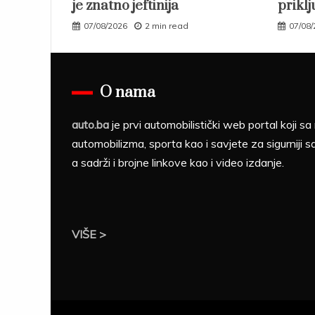
je znatno jeftinija
priklj
07/08/2026
2 min read
07/08
O nama
auto.ba
je prvi automobilistički web portal koji 
automobilizma, sporta kao i savjete za sigurniji s
a sadrži i brojne linkove kao i video izdanje.
VIŠE >