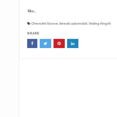
Više...
Chevrolet Groove
,
kineski automobili
,
Wuling Xingchi
SHARE