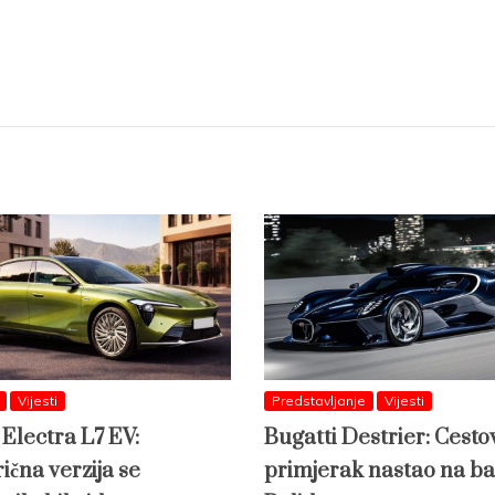
Vijesti
Predstavljanje
Vijesti
 Electra L7 EV:
Bugatti Destrier: Cesto
ična verzija se
primjerak nastao na ba