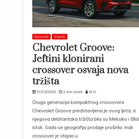
Novosti
Vijesti
Chevrolet Groove:
Jeftini klonirani
crossover osvaja nova
tržišta
31/10/2025
2 min read
M.G.
Druga generacija kompaktnog crossovera
Chevrolet Groove predstavljena je ovog ljeta, a
njegova debitantska tržišta bila su Meksiko i Blis
istok. Sada se geografija prodaje proširila: mali
crossover je stigao u