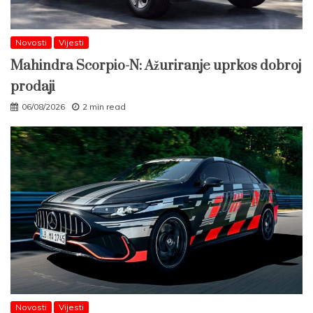
Novosti
Vijesti
Mahindra Scorpio-N: Ažuriranje uprkos dobroj
prodaji
06/08/2026
2 min read
Novosti
Vijesti