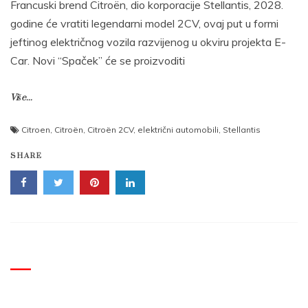
Francuski brend Citroën, dio korporacije Stellantis, 2028.
godine će vratiti legendarni model 2CV, ovaj put u formi
jeftinog električnog vozila razvijenog u okviru projekta E-
Car. Novi “Spaček” će se proizvoditi
Više...
Citroen
,
Citroën
,
Citroën 2CV
,
električni automobili
,
Stellantis
SHARE