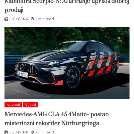
Mahindra Scorpio-N: Ažuriranje uprkos dobroj
prodaji
06/08/2026
2 min read
Novosti
Vijesti
Mercedes-AMG CLA 45 4Matic+ postao
misteriozni rekorder Nürburgringa
05/08/2026
2 min read