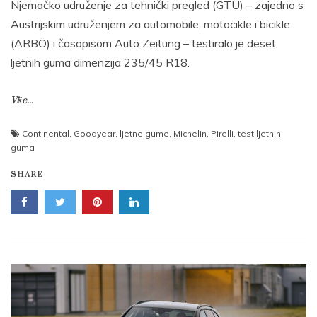
Njemačko udruženje za tehnički pregled (GTÜ) – zajedno s
Austrijskim udruženjem za automobile, motocikle i bicikle
(ARBÖ) i časopisom Auto Zeitung – testiralo je deset
ljetnih guma dimenzija 235/45 R18.
Više...
Continental
,
Goodyear
,
ljetne gume
,
Michelin
,
Pirelli
,
test ljetnih
guma
SHARE