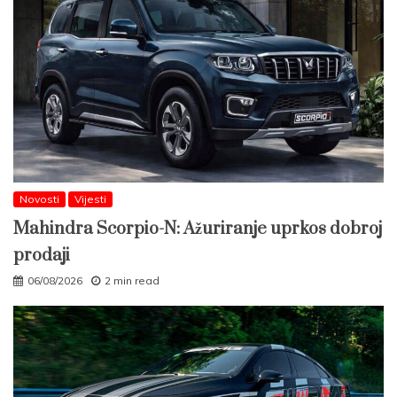
Novosti
Vijesti
Mahindra Scorpio-N: Ažuriranje uprkos dobroj
prodaji
06/08/2026
2 min read