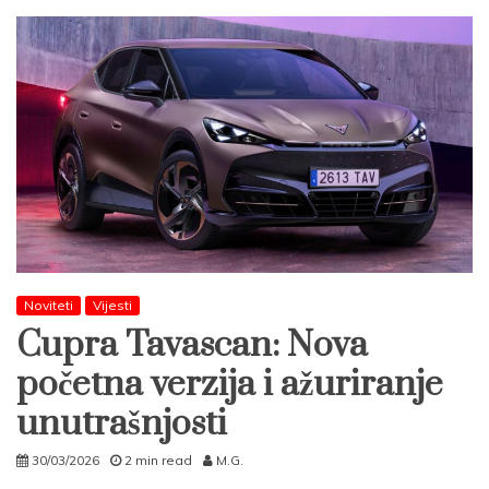
Noviteti
Vijesti
Cupra Tavascan: Nova
početna verzija i ažuriranje
unutrašnjosti
30/03/2026
2 min read
M.G.