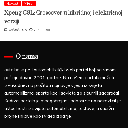
Novosti
Vijesti
Xpeng G9L: Crossover u hibridnoj i električnoj
verziji
05/08/2026
2 min read
O nama
auto.ba
je prvi automobilistički web portal koji sa radom
počinje davne 2001. godine. Na našem portalu možete
svakodnevno pročitati najnovije vijesti iz svijeta
automobilizma, sporta kao i savjete za sigurniji saobraćaj.
Sadržaj portala je mnogobrojan i odnosi se na najrazličitije
aktuelnosti iz svijeta automobilizma, testove, a sadrži i
brojne linkove kao i video izdanje.