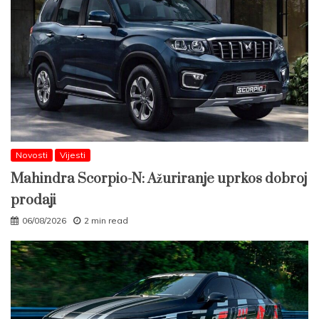
Novosti
Vijesti
Mahindra Scorpio-N: Ažuriranje uprkos dobroj
prodaji
06/08/2026
2 min read