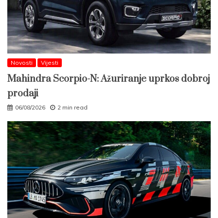
Novosti
Vijesti
Mahindra Scorpio-N: Ažuriranje uprkos dobroj
prodaji
06/08/2026
2 min read