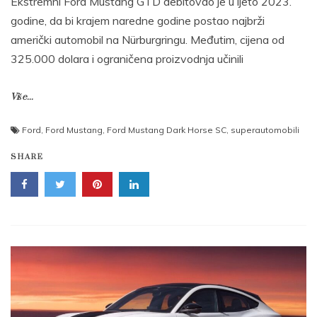
Ekstremni Ford Mustang GTD debitovao je u ljeto 2023.
godine, da bi krajem naredne godine postao najbrži
američki automobil na Nürburgringu. Međutim, cijena od
325.000 dolara i ograničena proizvodnja učinili
Više...
Ford
,
Ford Mustang
,
Ford Mustang Dark Horse SC
,
superautomobili
SHARE