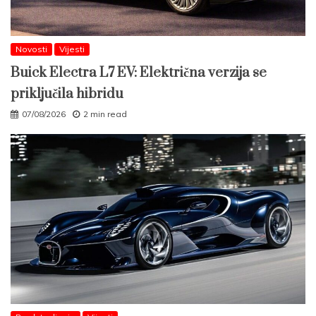
Novosti
Vijesti
Buick Electra L7 EV: Električna verzija se
priključila hibridu
07/08/2026
2 min read