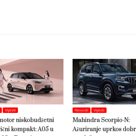
Vijesti
Novosti
Vijesti
otor niskobudžetni
Mahindra Scorpio-N:
rični kompakt: A05 u
Ažuriranje uprkos dobr