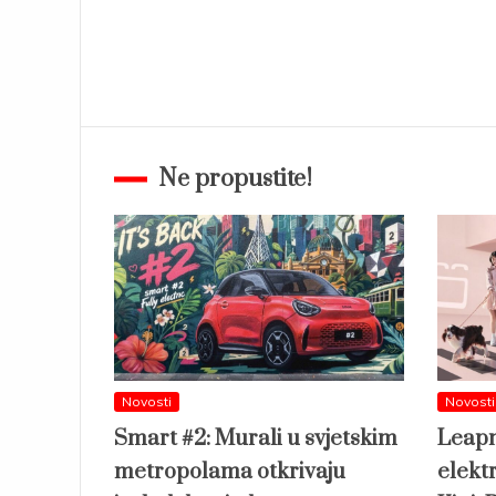
Ne propustite!
Novosti
Novosti
Smart #2: Murali u svjetskim
Leapm
metropolama otkrivaju
elekt