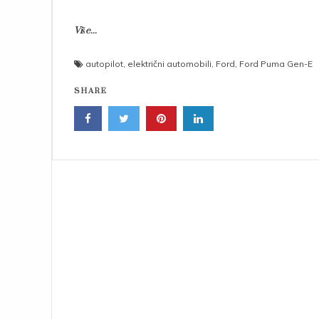
Više...
autopilot
,
električni automobili
,
Ford
,
Ford Puma Gen-E
SHARE