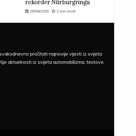
rekorder Nürburgringa
05/08/2026
2 min read
akodnevno pročitati najnovije vijesti iz svijeta
tije aktuelnosti iz svijeta automobilizma, testove,