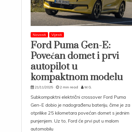
Novosti
Vijesti
Ford Puma Gen-E:
Povećan domet i prvi
autopilot u
kompaktnom modelu
21/11/2025
2 min read
M.G.
Subkompaktni električni crossover Ford Puma
Gen-E dobio je nadograđenu bateriju, čime je za
otprilike 25 kilometara povećan domet s jednim
punjenjem. Uz to, Ford će prvi put u malom
automobilu