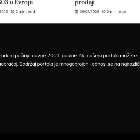
B03 u Evropi
prodaji
/2026
2 min read
06/08/2026
2 min read
sa radom počinje davne 2001. godine. Na našem portalu možete sv
aobraćaj. Sadržaj portala je mnogobrojan i odnosi se na najrazliči