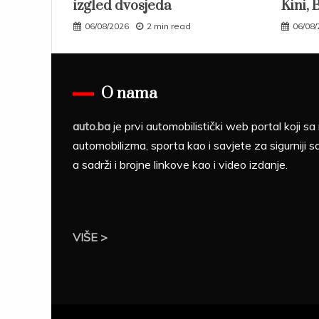
izgled dvosjeda
Kini, 
06/08/2026
2 min read
06/08
O nama
auto.ba
je prvi automobilistički web portal koji 
automobilizma, sporta kao i savjete za sigurniji s
a sadrži i brojne linkove kao i video izdanje.
VIŠE >