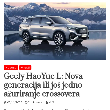
Novosti
Vijesti
Geely HaoYue L: Nova
generacija ili još jedno
ažuriranje crossovera
03/11/2025
2 min read
M.G.