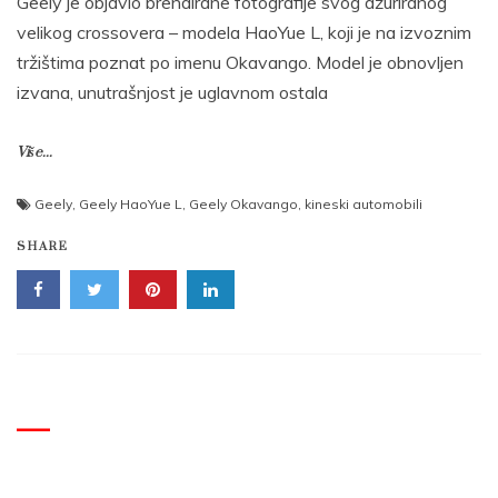
Geely je objavio brendirane fotografije svog ažuriranog
velikog crossovera – modela HaoYue L, koji je na izvoznim
tržištima poznat po imenu Okavango. Model je obnovljen
izvana, unutrašnjost je uglavnom ostala
Više...
Geely
,
Geely HaoYue L
,
Geely Okavango
,
kineski automobili
SHARE