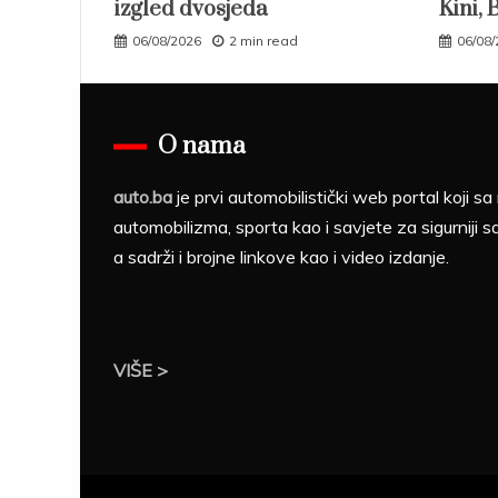
izgled dvosjeda
Kini, 
06/08/2026
2 min read
06/08
O nama
auto.ba
je prvi automobilistički web portal koji 
automobilizma, sporta kao i savjete za sigurniji s
a sadrži i brojne linkove kao i video izdanje.
VIŠE >