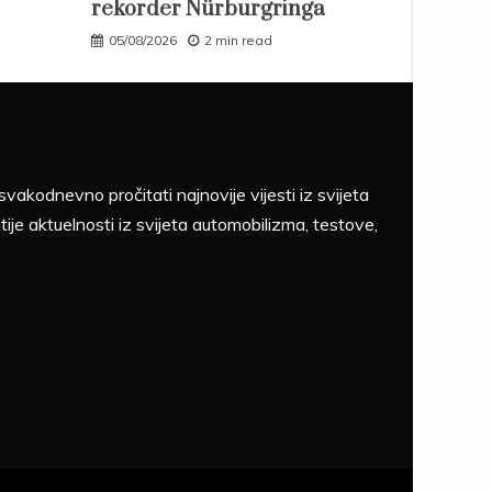
rekorder Nürburgringa
05/08/2026
2 min read
akodnevno pročitati najnovije vijesti iz svijeta
tije aktuelnosti iz svijeta automobilizma, testove,