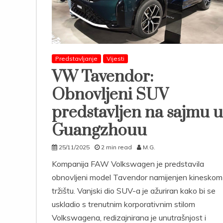
Predstavljanje
Vijesti
VW Tavendor:
Obnovljeni SUV
predstavljen na sajmu u
Guangzhouu
25/11/2025
2 min read
M.G.
Kompanija FAW Volkswagen je predstavila
obnovljeni model Tavendor namijenjen kineskom
tržištu. Vanjski dio SUV-a je ažuriran kako bi se
uskladio s trenutnim korporativnim stilom
Volkswagena, redizajnirana je unutrašnjost i