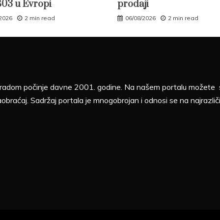
B03 u Evropi
prodaji
/2026
2 min read
06/08/2026
2 min read
sa radom počinje davne 2001. godine. Na našem portalu možete sv
aobraćaj. Sadržaj portala je mnogobrojan i odnosi se na najrazliči