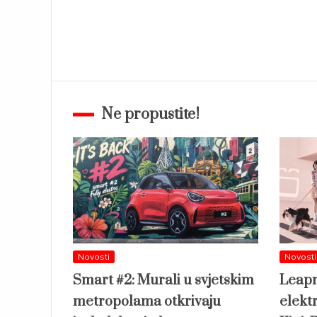
Ne propustite!
Novosti
Novosti
Smart #2: Murali u svjetskim
Leapm
metropolama otkrivaju
elekt