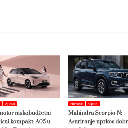
Vijesti
Novosti
Vijesti
otor niskobudžetni
Mahindra Scorpio-N:
rični kompakt: A05 u
Ažuriranje uprkos dobr