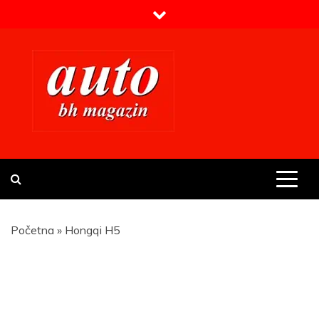
Skip
to
content
Prvi BH auto magazin
Sajt o automobilima
Početna
»
Hongqi H5