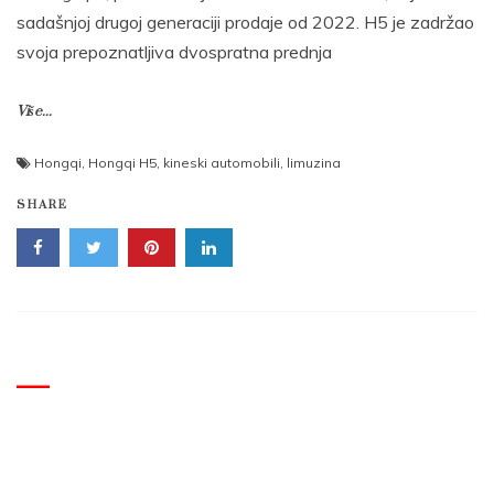
sadašnjoj drugoj generaciji prodaje od 2022. H5 je zadržao
svoja prepoznatljiva dvospratna prednja
Više...
Hongqi
,
Hongqi H5
,
kineski automobili
,
limuzina
SHARE