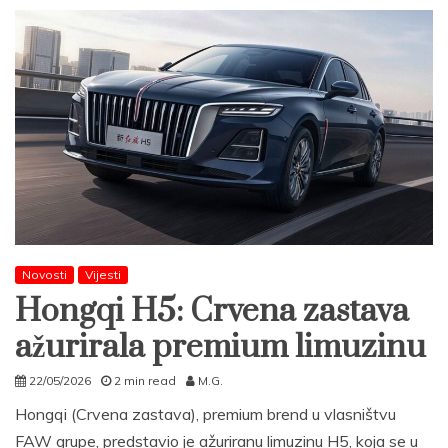
Novosti
Vijesti
Hongqi H5: Crvena zastava
ažurirala premium limuzinu
22/05/2026
2 min read
M.G.
Hongqi (Crvena zastava), premium brend u vlasništvu
FAW grupe, predstavio je ažuriranu limuzinu H5, koja se u