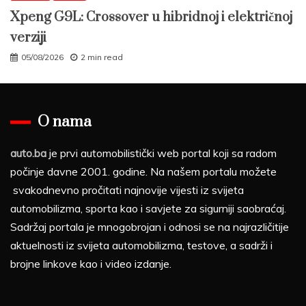
Xpeng G9L: Crossover u hibridnoj i električnoj
verziji
05/08/2026
2 min read
O nama
auto.ba
je prvi automobilistički web portal koji sa radom
počinje davne 2001. godine. Na našem portalu možete
svakodnevno pročitati najnovije vijesti iz svijeta
automobilizma, sporta kao i savjete za sigurniji saobraćaj.
Sadržaj portala je mnogobrojan i odnosi se na najrazličitije
aktuelnosti iz svijeta automobilizma, testove, a sadrži i
brojne linkove kao i video izdanje.