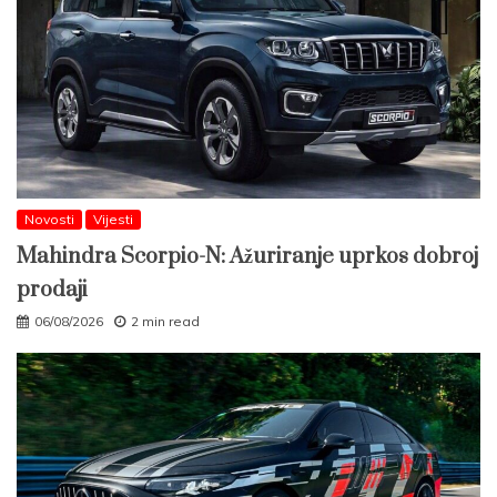
Novosti
Vijesti
Mahindra Scorpio-N: Ažuriranje uprkos dobroj
prodaji
06/08/2026
2 min read