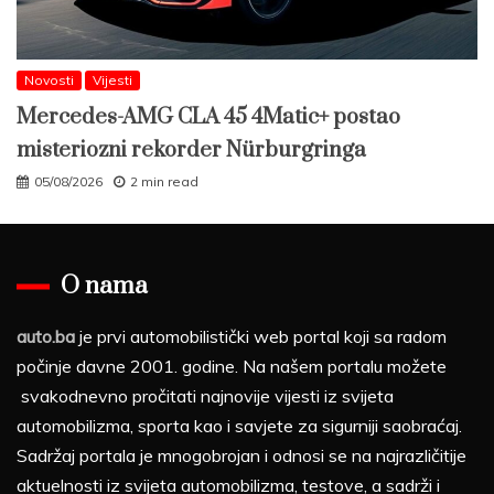
Novosti
Vijesti
Mercedes-AMG CLA 45 4Matic+ postao
misteriozni rekorder Nürburgringa
05/08/2026
2 min read
O nama
auto.ba
je prvi automobilistički web portal koji sa radom
počinje davne 2001. godine. Na našem portalu možete
svakodnevno pročitati najnovije vijesti iz svijeta
automobilizma, sporta kao i savjete za sigurniji saobraćaj.
Sadržaj portala je mnogobrojan i odnosi se na najrazličitije
aktuelnosti iz svijeta automobilizma, testove, a sadrži i