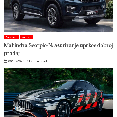
Novosti
Vijesti
Mahindra Scorpio-N: Ažuriranje uprkos dobroj
prodaji
06/08/2026
2 min read