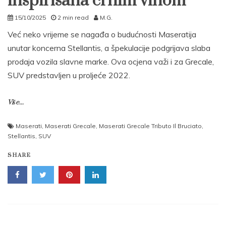
inspirisana crnim vinom
15/10/2025
2 min read
M.G.
Već neko vrijeme se nagađa o budućnosti Maseratija
unutar koncerna Stellantis, a špekulacije podgrijava slaba
prodaja vozila slavne marke. Ova ocjena važi i za Grecale,
SUV predstavljen u proljeće 2022.
Više...
Maserati
,
Maserati Grecale
,
Maserati Grecale Tributo Il Bruciato
,
Stellantis
,
SUV
SHARE