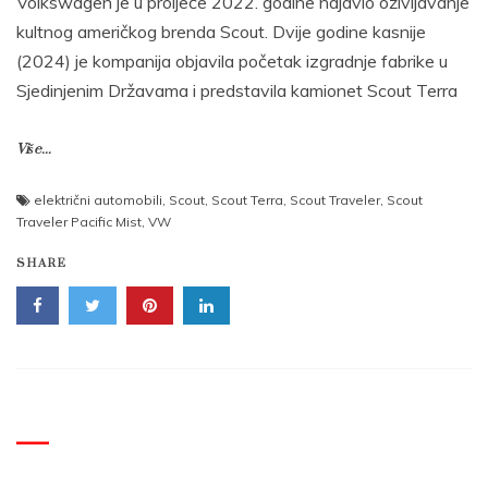
Volkswagen je u proljeće 2022. godine najavio oživljavanje
kultnog američkog brenda Scout. Dvije godine kasnije
(2024) je kompanija objavila početak izgradnje fabrike u
Sjedinjenim Državama i predstavila kamionet Scout Terra
Više...
električni automobili
,
Scout
,
Scout Terra
,
Scout Traveler
,
Scout
Traveler Pacific Mist
,
VW
SHARE