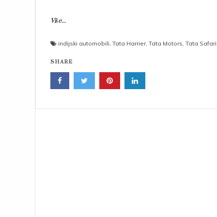
Više...
indijski automobili
,
Tata Harrier
,
Tata Motors
,
Tata Safari
SHARE