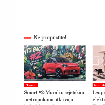
Ne propustite!
Novosti
Novosti
Smart #2: Murali u svjetskim
Leapm
metropolama otkrivaju
elekt