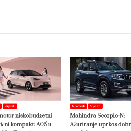
Vijesti
Novosti
Vijesti
otor niskobudžetni
Mahindra Scorpio-N:
rični kompakt: A05 u
Ažuriranje uprkos dobr