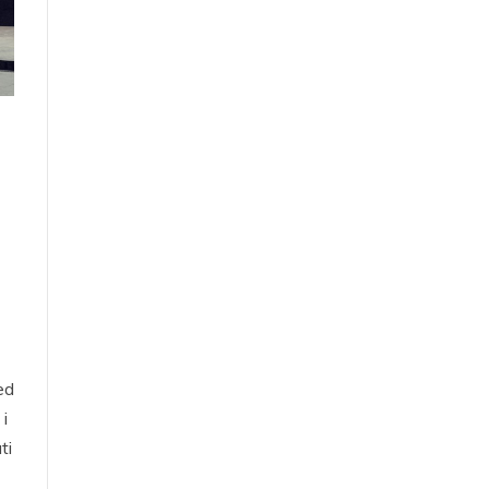
ed
 i
ti