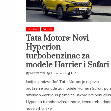
Noviteti
Vijesti
Tata Motors: Novi
Hyperion
turbobenzinac za
modele Harrier i Safari
24/12/2025
2 min read
M.G.
Indijski proizvođač Tata Motors je najavio
proširenje ponude za modele Harrier i Safari: por
dizelskih verzija, kupcima će uskoro biti ponuđeni
Hyperion turbobenzinski motor, čemu treba doda
nove vrhunske