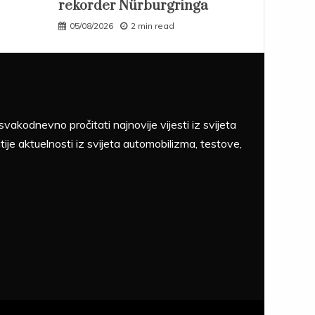
rekorder Nürburgringa
05/08/2026
2 min read
akodnevno pročitati najnovije vijesti iz svijeta
tije aktuelnosti iz svijeta automobilizma, testove,