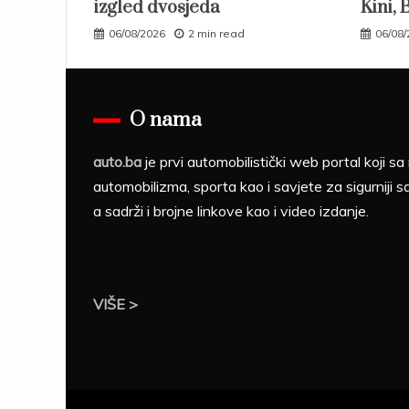
izgled dvosjeda
Kini, 
06/08/2026
2 min read
06/08
O nama
auto.ba
je prvi automobilistički web portal koji 
automobilizma, sporta kao i savjete za sigurniji s
a sadrži i brojne linkove kao i video izdanje.
VIŠE >