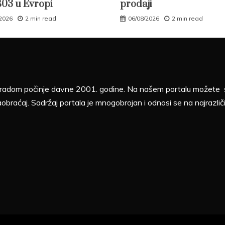
B03 u Evropi
prodaji
/2026
2 min read
06/08/2026
2 min read
sa radom počinje davne 2001. godine. Na našem portalu možete sv
aobraćaj. Sadržaj portala je mnogobrojan i odnosi se na najrazliči