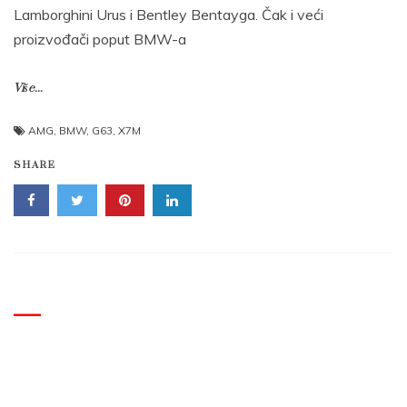
Lamborghini Urus i Bentley Bentayga. Čak i veći
proizvođači poput BMW-a
Više...
AMG
,
BMW
,
G63
,
X7M
SHARE