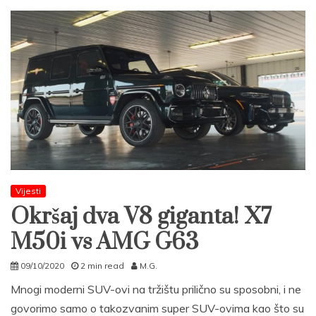
Vijesti
Okršaj dva V8 giganta! X7
M50i vs AMG G63
09/10/2020
2 min read
M.G.
Mnogi moderni SUV-ovi na tržištu prilično su sposobni, i ne
govorimo samo o takozvanim super SUV-ovima kao što su