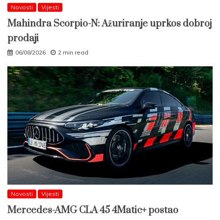
Novosti
Vijesti
Mahindra Scorpio-N: Ažuriranje uprkos dobroj
prodaji
06/08/2026
2 min read
Novosti
Vijesti
Mercedes-AMG CLA 45 4Matic+ postao