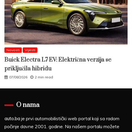
Novosti
Vijesti
Buick Electra L7 EV: Električna verzija se
priključila hibridu
07/08/2026
2 min read
O nama
auto.ba
je prvi automobilistički web portal koji sa radom
počinje davne 2001. godine. Na našem portalu možete