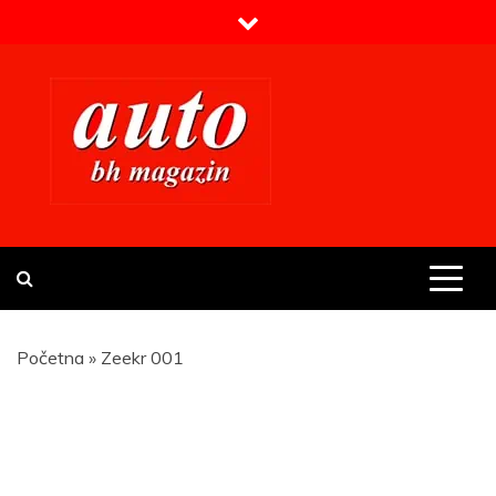
Skip
to
content
Prvi BH auto magazin
Sajt o automobilima
Početna
»
Zeekr 001