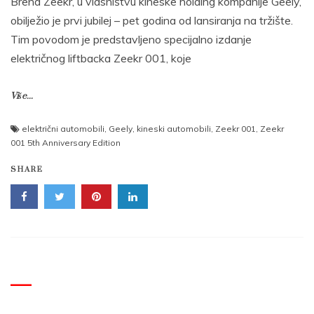
Brend Zeekr, u vlasništvu kineske holding kompanije Geely,
obilježio je prvi jubilej – pet godina od lansiranja na tržište.
Tim povodom je predstavljeno specijalno izdanje
električnog liftbacka Zeekr 001, koje
Više...
električni automobili
,
Geely
,
kineski automobili
,
Zeekr 001
,
Zeekr
001 5th Anniversary Edition
SHARE