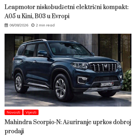
Leapmotor niskobudžetni električni kompakt:
A05 u Kini, B03 u Evropi
06/08/2026
2 min read
Novosti
Vijesti
Mahindra Scorpio-N: Ažuriranje uprkos dobroj
prodaji