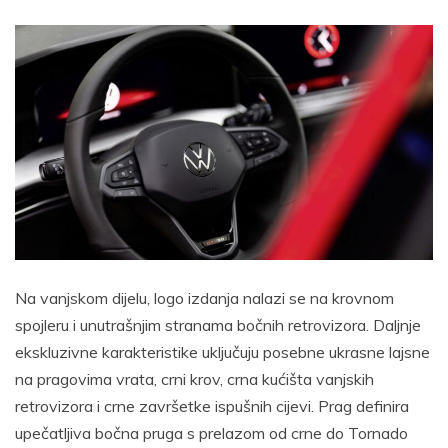
Na vanjskom dijelu, logo izdanja nalazi se na krovnom
spojleru i unutrašnjim stranama bočnih retrovizora. Daljnje
ekskluzivne karakteristike uključuju posebne ukrasne lajsne
na pragovima vrata, crni krov, crna kućišta vanjskih
retrovizora i crne završetke ispušnih cijevi. Prag definira
upečatljiva bočna pruga s prelazom od crne do Tornado