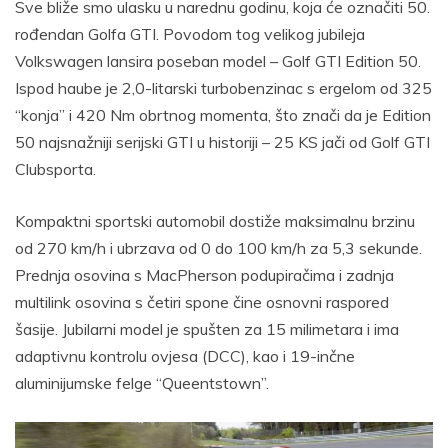
Sve bliže smo ulasku u narednu godinu, koja će označiti 50.
rođendan Golfa GTI. Povodom tog velikog jubileja
Volkswagen lansira poseban model – Golf GTI Edition 50.
Ispod haube je 2,0-litarski turbobenzinac s ergelom od 325
“konja” i 420 Nm obrtnog momenta, što znači da je Edition
50 najsnažniji serijski GTI u historiji – 25 KS jači od Golf GTI
Clubsporta.
Kompaktni sportski automobil dostiže maksimalnu brzinu
od 270 km/h i ubrzava od 0 do 100 km/h za 5,3 sekunde.
Prednja osovina s MacPherson podupiračima i zadnja
multilink osovina s četiri spone čine osnovni raspored
šasije. Jubilarni model je spušten za 15 milimetara i ima
adaptivnu kontrolu ovjesa (DCC), kao i 19-inčne
aluminijumske felge “Queentstown”.