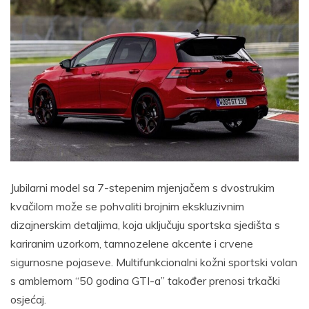
Jubilarni model sa 7-stepenim mjenjačem s dvostrukim
kvačilom može se pohvaliti brojnim ekskluzivnim
dizajnerskim detaljima, koja uključuju sportska sjedišta s
kariranim uzorkom, tamnozelene akcente i crvene
sigurnosne pojaseve. Multifunkcionalni kožni sportski volan
s amblemom “50 godina GTI-a” također prenosi trkački
osjećaj.