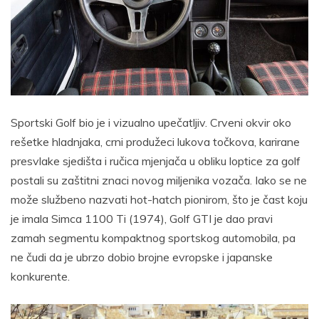
Sportski Golf bio je i vizualno upečatljiv. Crveni okvir oko
rešetke hladnjaka, crni produžeci lukova točkova, karirane
presvlake sjedišta i ručica mjenjača u obliku loptice za golf
postali su zaštitni znaci novog miljenika vozača. Iako se ne
može službeno nazvati hot-hatch pionirom, što je čast koju
je imala Simca 1100 Ti (1974), Golf GTI je dao pravi
zamah segmentu kompaktnog sportskog automobila, pa
ne čudi da je ubrzo dobio brojne evropske i japanske
konkurente.