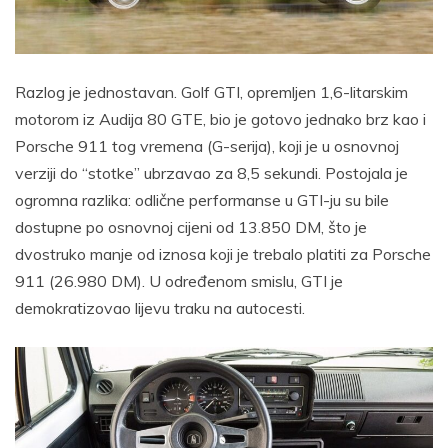
Razlog je jednostavan. Golf GTI, opremljen 1,6-litarskim
motorom iz Audija 80 GTE, bio je gotovo jednako brz kao i
Porsche 911 tog vremena (G-serija), koji je u osnovnoj
verziji do “stotke” ubrzavao za 8,5 sekundi. Postojala je
ogromna razlika: odlične performanse u GTI-ju su bile
dostupne po osnovnoj cijeni od 13.850 DM, što je
dvostruko manje od iznosa koji je trebalo platiti za Porsche
911 (26.980 DM). U određenom smislu, GTI je
demokratizovao lijevu traku na autocesti.