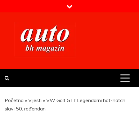
Skip
to
content
Prvi BH auto magazin
Sajt o automobilima
Početna
»
Vijesti
»
VW Golf GTI: Legendarni hot-hatch
slavi 50. rođendan