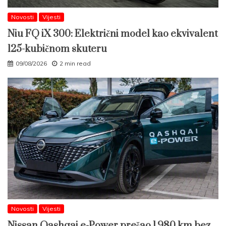
Novosti
Vijesti
Niu FQ iX 300: Električni model kao ekvivalent
125-kubičnom skuteru
09/08/2026
2 min read
Novosti
Vijesti
Nissan Qashqai e-Power prešao 1.980 km bez