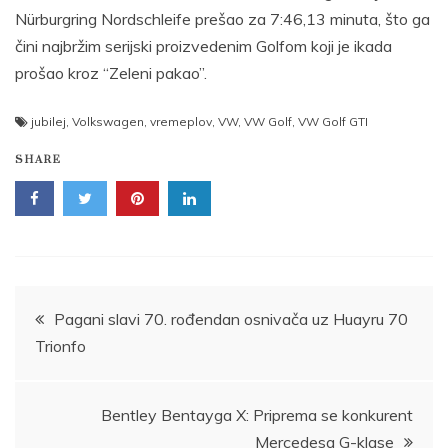
Nürburgring Nordschleife prešao za 7:46,13 minuta, što ga
čini najbržim serijski proizvedenim Golfom koji je ikada
prošao kroz “Zeleni pakao”.
jubilej
,
Volkswagen
,
vremeplov
,
VW
,
VW Golf
,
VW Golf GTI
SHARE
Post
Pagani slavi 70. rođendan osnivača uz Huayru 70
Trionfo
navigation
Bentley Bentayga X: Priprema se konkurent
Mercedesa G-klase