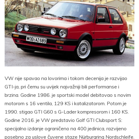
VW nije spavao na lovorima i tokom decenija je razvijao
GTI-ja, pri čemu su uvijek najvažniji bili performanse i
brzina. Godine 1986. je sportski model debitovao s novim
motorom s 16 ventila, 129 KS i katalizatorom. Potom je
1990. stigao GTI G60 s G-Lader kompresorom i 160 KS.
Godine 2016. je VW predstavio Golf GTI Clubsport S:
specijalno izdanje ograničeno na 400 jedinica, razvijeno
posebno za uslove čuvene staze Nürburgring Nordschleife.