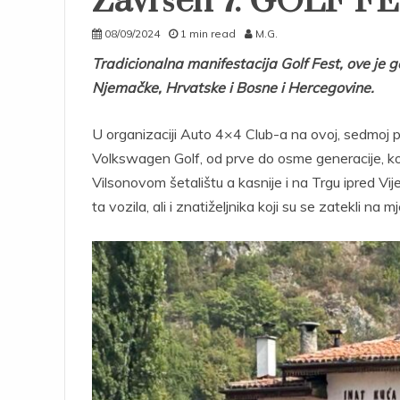
Završen 7. GOLF 
08/09/2024
1 min read
M.G.
Tradicionalna manifestacija Golf Fest, ove je g
Njemačke, Hrvatske i Bosne i Hercegovine.
U organizaciji Auto 4×4 Club-a na ovoj, sedmoj po 
Volkswagen Golf, od prve do osme generacije, koji
Vilsonovom šetalištu a kasnije i na Trgu ipred Vije
ta vozila, ali i znatiželjnika koji su se zatekli na 