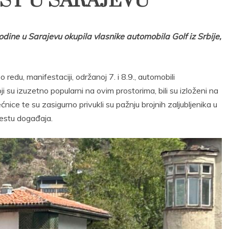
FEST U SARAJEVU
odine u Sarajevu okupila vlasnike automobila Golf iz Srbije,
redu, manifestaciji, održanoj 7. i 8.9., automobili
 su izuzetno popularni na ovim prostorima, bili su izloženi na
ćnice te su zasigurno privukli su pažnju brojnih zaljubljenika u
mjestu događaja.