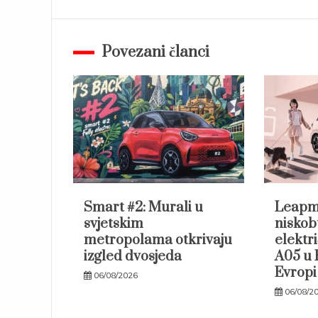
navigation
Povezani članci
Smart #2: Murali u
Leapm
svjetskim
niskob
metropolama otkrivaju
elektr
izgled dvosjeda
A05 u 
Evropi
06/08/2026
06/08/2