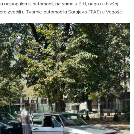
 najpopularniji automobil, ne samo u BiH, nego i u bivšoj
” proizvodili u Tvornici automobila Sarajevo (TAS) u Vogošći.