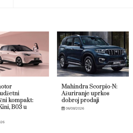
otor
Mahindra Scorpio-N:
udžetni
Ažuriranje uprkos
ični kompakt:
dobroj prodaji
Kini, B03 u
06/08/2026
026