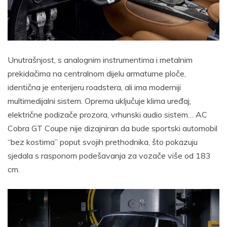
Unutrašnjost, s analognim instrumentima i metalnim
prekidačima na centralnom dijelu armaturne ploče,
identična je enterijeru roadstera, ali ima moderniji
multimedijalni sistem. Oprema uključuje klima uređaj,
električne podizače prozora, vrhunski audio sistem… AC
Cobra GT Coupe nije dizajniran da bude sportski automobil
“bez kostima” poput svojih prethodnika, što pokazuju
sjedala s rasponom podešavanja za vozače više od 183
cm.