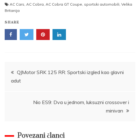
AC Cars
,
AC Cobra
,
AC Cobra GT Coupe
,
sportski automobili
,
Velika
Britanija
SHARE
Post
QJMotor SRK 125 RR: Sportski izgled kao glavni
adut
navigation
Nio ES9: Dva u jednom, luksuzni crossover i
minivan
Povezani članci