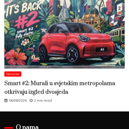
Novosti
Smart #2: Murali u svjetskim metropolama
otkrivaju izgled dvosjeda
06/08/2026
2 min read
O nama