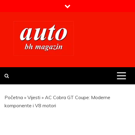
Skip
to
content
Prvi BH auto magazin
Sajt o automobilima
Početna
»
Vijesti
»
AC Cobra GT Coupe: Moderne
komponente i V8 motori