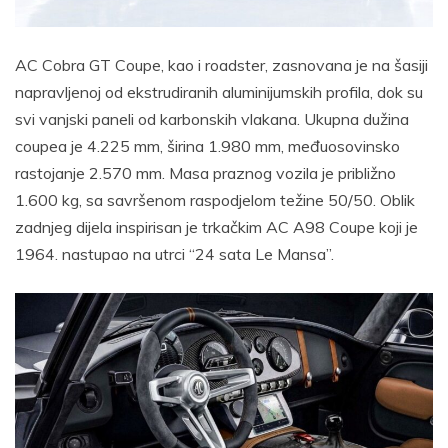
AC Cobra GT Coupe, kao i roadster, zasnovana je na šasiji
napravljenoj od ekstrudiranih aluminijumskih profila, dok su
svi vanjski paneli od karbonskih vlakana. Ukupna dužina
coupea je 4.225 mm, širina 1.980 mm, međuosovinsko
rastojanje 2.570 mm. Masa praznog vozila je približno
1.600 kg, sa savršenom raspodjelom težine 50/50. Oblik
zadnjeg dijela inspirisan je trkačkim AC A98 Coupe koji je
1964. nastupao na utrci “24 sata Le Mansa”.