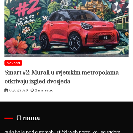
Novosti
Smart #2: Murali u svjetskim metropolama
otkrivaju izgled dvosjeda
06/08/2026
2 min read
O nama
auto.ba
je prvi automobilistički web portal koji sa radom