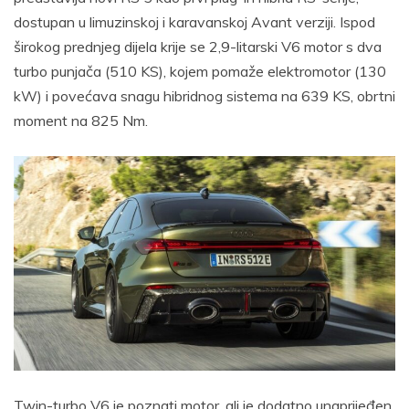
dostupan u limuzinskoj i karavanskoj Avant verziji. Ispod
širokog prednjeg dijela krije se 2,9-litarski V6 motor s dva
turbo punjača (510 KS), kojem pomaže elektromotor (130
kW) i povećava snagu hibridnog sistema na 639 KS, obrtni
moment na 825 Nm.
Twin-turbo V6 je poznati motor, ali je dodatno unaprijeđen