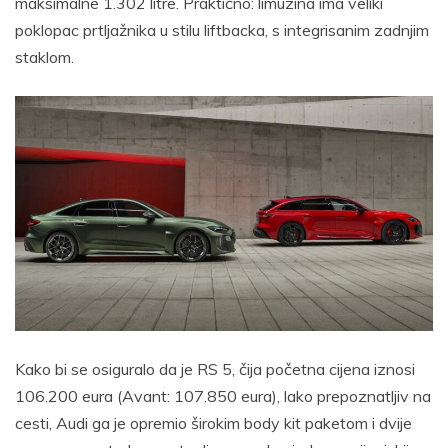
maksimalne 1.302 litre. Praktično: limuzina ima veliki
poklopac prtljažnika u stilu liftbacka, s integrisanim zadnjim
staklom.
Kako bi se osiguralo da je RS 5, čija početna cijena iznosi
106.200 eura (Avant: 107.850 eura), lako prepoznatljiv na
cesti, Audi ga je opremio širokim body kit paketom i dvije