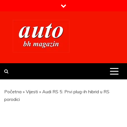
Skip
to
content
Prvi BH auto magazin
Sajt o automobilima
Početna
»
Vijesti
»
Audi RS 5: Prvi plug-ih hibrid u RS
porodici