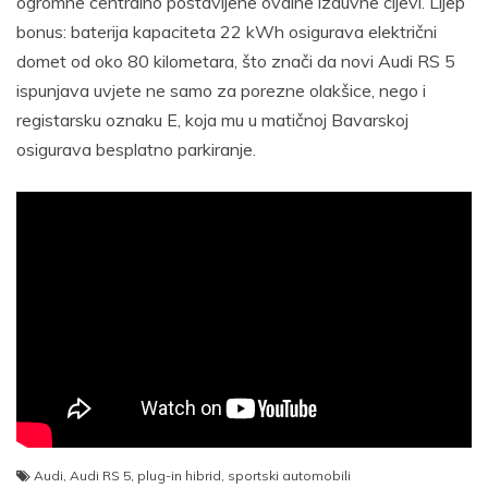
ogromne centralno postavljene ovalne izduvne cijevi. Lijep
bonus: baterija kapaciteta 22 kWh osigurava električni
domet od oko 80 kilometara, što znači da novi Audi RS 5
ispunjava uvjete ne samo za porezne olakšice, nego i
registarsku oznaku E, koja mu u matičnoj Bavarskoj
osigurava besplatno parkiranje.
Audi
,
Audi RS 5
,
plug-in hibrid
,
sportski automobili