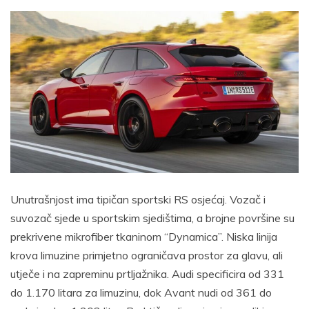
Unutrašnjost ima tipičan sportski RS osjećaj. Vozač i
suvozač sjede u sportskim sjedištima, a brojne površine su
prekrivene mikrofiber tkaninom “Dynamica”. Niska linija
krova limuzine primjetno ograničava prostor za glavu, ali
utječe i na zapreminu prtljažnika. Audi specificira od 331
do 1.170 litara za limuzinu, dok Avant nudi od 361 do