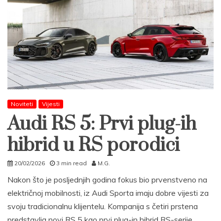
Noviteti
Vijesti
Audi RS 5: Prvi plug-ih
hibrid u RS porodici
20/02/2026
3 min read
M.G.
Nakon što je posljednjih godina fokus bio prvenstveno na
električnoj mobilnosti, iz Audi Sporta imaju dobre vijesti za
svoju tradicionalnu klijentelu. Kompanija s četiri prstena
predstavlja novi RS 5 kao prvi plug-in hibrid RS-serije,