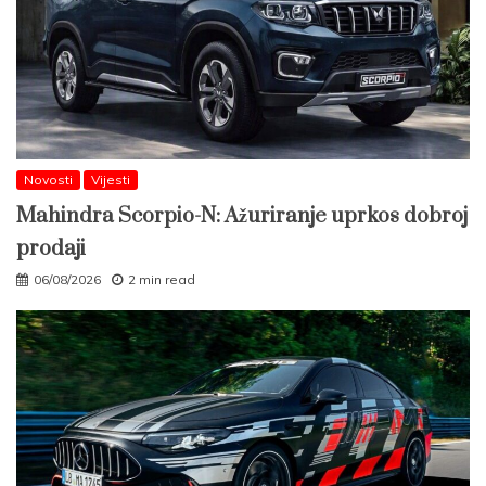
Novosti
Vijesti
Mahindra Scorpio-N: Ažuriranje uprkos dobroj
prodaji
06/08/2026
2 min read