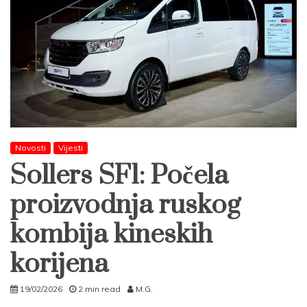
Novosti
Vijesti
Sollers SF1: Počela
proizvodnja ruskog
kombija kineskih
korijena
19/02/2026
2 min read
M.G.