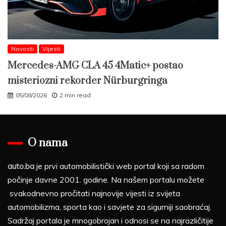
Novosti
Vijesti
Mercedes-AMG CLA 45 4Matic+ postao
misteriozni rekorder Nürburgringa
05/08/2026
2 min read
O nama
auto.ba
je prvi automobilistički web portal koji sa radom
počinje davne 2001. godine. Na našem portalu možete
svakodnevno pročitati najnovije vijesti iz svijeta
automobilizma, sporta kao i savjete za sigurniji saobraćaj.
Sadržaj portala je mnogobrojan i odnosi se na najrazličitije