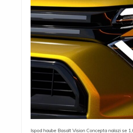
Ispod haube Basalt Vision Concepta nalazi se 1,0-l