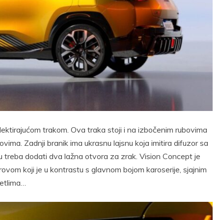
lektirajućom trakom. Ova traka stoji i na izbočenim rubovima
ima. Zadnji branik ima ukrasnu lajsnu koja imitira difuzor sa
u treba dodati dva lažna otvora za zrak. Vision Concept je
ovom koji je u kontrastu s glavnom bojom karoserije, sjajnim
jetlima…