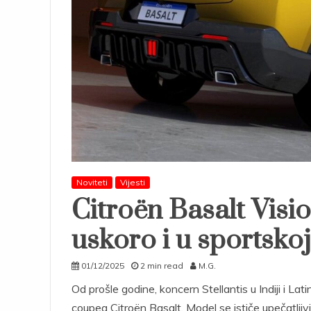
Noviteti
Vijesti
Citroën Basalt Visi
uskoro i u sportskoj 
01/12/2025
2 min read
M.G.
Od prošle godine, koncern Stellantis u Indiji i L
coupea Citroën Basalt. Model se ističe upečatljiv