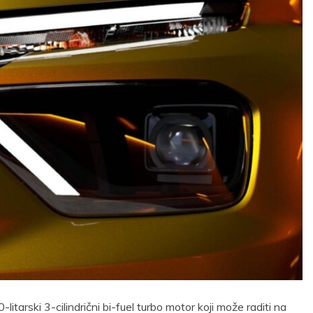
itarski 3-cilindrični bi-fuel turbo motor koji može raditi na