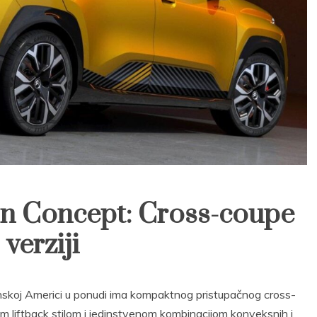
on Concept: Cross-coupe
verziji
atinskoj Americi u ponudi ima kompaktnog pristupačnog cross-
im liftback stilom i jedinstvenom kombinacijom konveksnih i