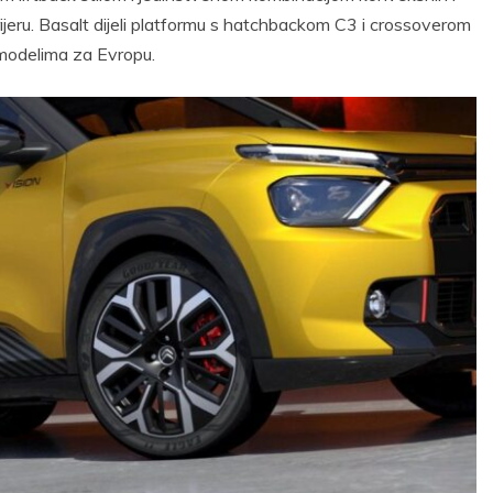
erijeru. Basalt dijeli platformu s hatchbackom C3 i crossoverom
m modelima za Evropu.