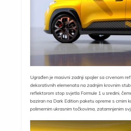
Ugrađen je masivni zadnji spojler sa crvenom ref
dekorativnih elemenata na zadnjim krovnim stubov
reflektorom stop svjetla Formule 1 u sredini, čem
baziran na Dark Edition paketu opreme s crnim kr
polimernim ukrasnim točkovima, zatamnjenim sv