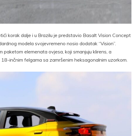
ići korak dalje i u Brazilu je predstavio Basalt Vision Concept
tandardnog modela svojevremeno nosio dodatak “Vision”.
m paketom elemenata ovjesa, koji smanjuju klirens, a
im 18-inčnim felgama sa zamršenim heksagonalnim uzorkom.