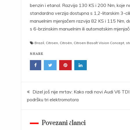
benzin i etanol. Razvija 130 KS i 200 Nm, koje n
standardna verzija dostupna s 1,2-litarskim 3-ci
manuelnim mjenjačem razvija 82 KS i 115 Nm, do
s 6-brzinskim manuelnim ili automatskim mjenja
Brazil
,
Citroen
,
Citroën
,
Citroen Basalt Vision Concept
,
st
SHARE
Post
Dizel još nije mrtav: Kako radi novi Audi V6 TDI
podršku tri elektromotora
navigation
Povezani članci