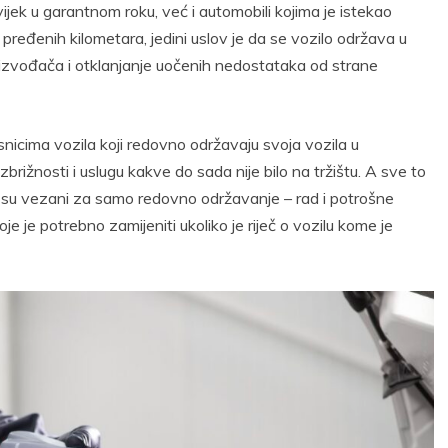
vijek u garantnom roku, već i automobili kojima je istekao
j pređenih kilometara, jedini uslov je da se vozilo održava u
izvođača i otklanjanje uočenih nedostataka od strane
asnicima vozila koji redovno održavaju svoja vozila u
rižnosti i uslugu kakve do sada nije bilo na tržištu. A sve to
i su vezani za samo redovno održavanje – rad i potrošne
je je potrebno zamijeniti ukoliko je riječ o vozilu kome je