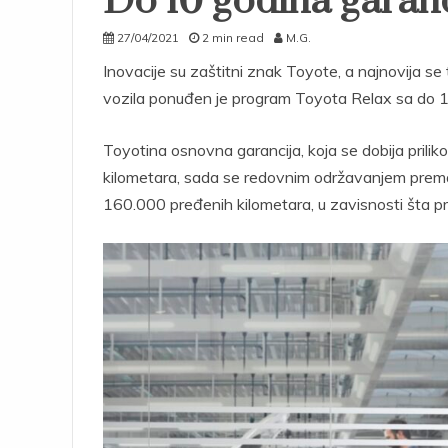
Do 10 godina garanc
27/04/2021
2 min read
M.G.
Inovacije su zaštitni znak Toyote, a najnovija se
vozila ponuđen je program Toyota Relax sa do 10
Toyotina osnovna garancija, koja se dobija prilik
kilometara, sada se redovnim održavanjem prema
160.000 pređenih kilometara, u zavisnosti šta pri