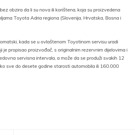
z obzira da li su nova ili korištena, koja su proizvedena
emljama Toyota Adria regiona (Slovenija, Hrvatska, Bosna i
tomatski, kada se u ovlaštenom Toyotinom servisu uradi
 je propisao proizvođač, s originalnim rezervnim dijelovima i
edovna servisna intervala, a može da se produži svakih 12
tako sve do desete godine starosti automobila ili 160.000