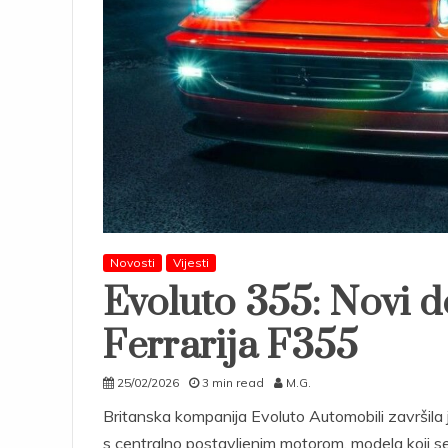
Novosti
Vijesti
Evoluto 355: Novi d
Ferrarija F355
25/02/2026
3 min read
M.G.
Britanska kompanija Evoluto Automobili završila
s centralno postavljenim motorom, modela koji s