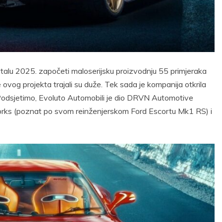
talu 2025. započeti maloserijsku proizvodnju 55 primjeraka
vog projekta trajali su duže. Tek sada je kompanija otkrila
e. Podsjetimo, Evoluto Automobili je dio DRVN Automotive
rks (poznat po svom reinženjerskom Ford Escortu Mk1 RS) i