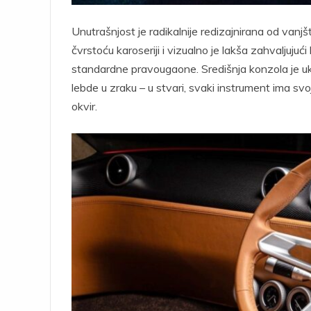
Unutrašnjost je radikalnije redizajnirana od van
čvrstoću karoseriji i vizualno je lakša zahvaljuju
standardne pravougaone. Središnja konzola je uk
lebde u zraku – u stvari, svaki instrument ima sv
okvir.