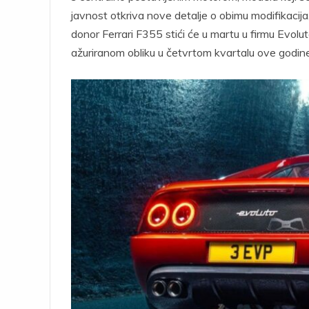
javnost otkriva nove detalje o obimu modifikacija,
donor Ferrari F355 stići će u martu u firmu Evolut
ažuriranom obliku u četvrtom kvartalu ove godine