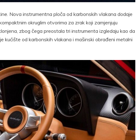
jštine. Nova instrumentna ploča od karbonskih vlakana dodaje
ći kompaktnim okruglim otvorima za zrak koji zamjenjuju
lonjena, zbog čega preostala tri instrumenta izgledaju kao da
oje kućište od karbonskih vlakana i mašinski obrađeni metalni