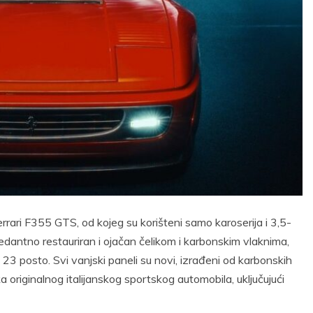
rari F355 GTS, od kojeg su korišteni samo karoserija i 3,5-
pedantno restauriran i ojačan čelikom i karbonskim vlaknima,
 23 posto. Svi vanjski paneli su novi, izrađeni od karbonskih
ka originalnog italijanskog sportskog automobila, uključujući