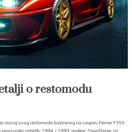
etalji o restomodu
 je razvoj svog restomoda baziranog na coupeu Ferrari F355
e proizvodio između 1994. i 1999. godine. Saopštenje za