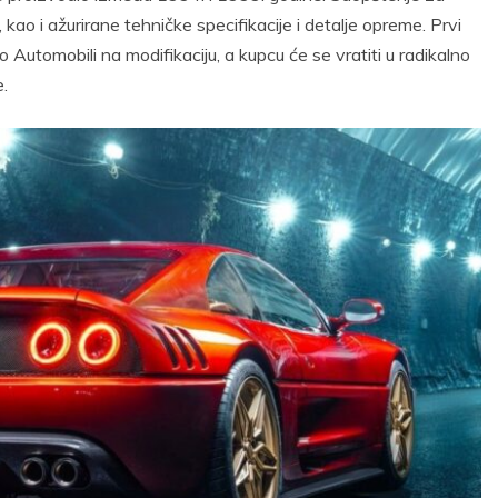
 kao i ažurirane tehničke specifikacije i detalje opreme. Prvi
o Automobili na modifikaciju, a kupcu će se vratiti u radikalno
.