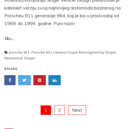
Američka kompanija Singer Vehicle Design predstavila je
kabriolet verziju svog najnovijeg restomoda baziranog na
Porscheu 911 generacije 964, koji je bio u proizvodnji od
1989. do 1994. godine. Puni naziv
Više...
porsche 911
,
Porsche 911 Carrera Coupe Reimagined by Singer
,
Restomod
,
Singer
SHARE
Posts
1
2
Next
pagination