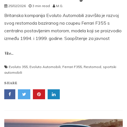
25/02/2026
3 min read
M.G.
Britanska kompanija Evoluto Automobili završila je razvoj
svog restomoda baziranog na coupeu Ferrari F355 s
centralno postavljenim motorom, modela koji se proizvodio
između 1994. i 1999. godine. Saopštenje za javnost
Više...
Evoluto 355
,
Evoluto Automobili
,
Ferrari F355
,
Restomod
,
sportski
automobili
SHARE