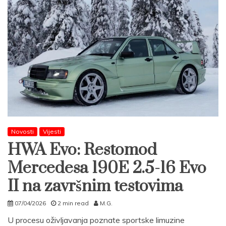
Novosti
Vijesti
HWA Evo: Restomod
Mercedesa 190E 2.5-16 Evo
II na završnim testovima
07/04/2026
2 min read
M.G.
U procesu oživljavanja poznate sportske limuzine