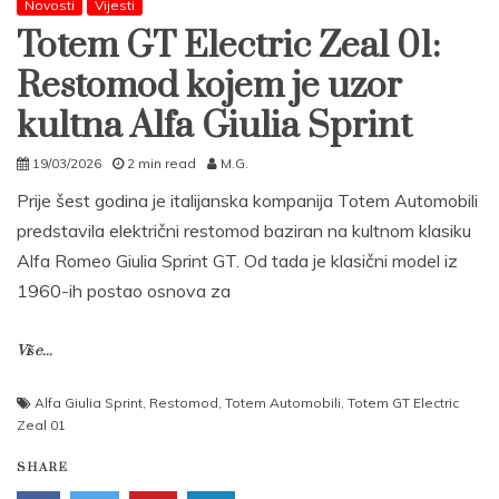
Novosti
Vijesti
Totem GT Electric Zeal 01:
Restomod kojem je uzor
kultna Alfa Giulia Sprint
19/03/2026
2 min read
M.G.
Prije šest godina je italijanska kompanija Totem Automobili
predstavila električni restomod baziran na kultnom klasiku
Alfa Romeo Giulia Sprint GT. Od tada je klasični model iz
1960-ih postao osnova za
Više...
Alfa Giulia Sprint
,
Restomod
,
Totem Automobili
,
Totem GT Electric
Zeal 01
SHARE