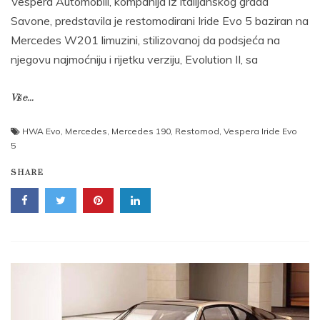
Vespera Automobili, kompanija iz italijanskog grada
Savone, predstavila je restomodirani Iride Evo 5 baziran na
Mercedes W201 limuzini, stilizovanoj da podsjeća na
njegovu najmoćniju i rijetku verziju, Evolution II, sa
Više...
HWA Evo
,
Mercedes
,
Mercedes 190
,
Restomod
,
Vespera Iride Evo
5
SHARE