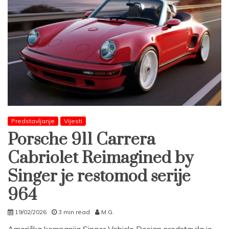
Predstavljanje
Vijesti
Porsche 911 Carrera
Cabriolet Reimagined by
Singer je restomod serije
964
19/02/2026
3 min read
M.G.