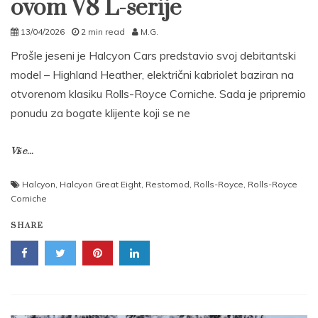
ovom V8 L-serije
13/04/2026
2 min read
M.G.
Prošle jeseni je Halcyon Cars predstavio svoj debitantski
model – Highland Heather, električni kabriolet baziran na
otvorenom klasiku Rolls-Royce Corniche. Sada je pripremio
ponudu za bogate klijente koji se ne
Više...
Halcyon
,
Halcyon Great Eight
,
Restomod
,
Rolls-Royce
,
Rolls-Royce
Corniche
SHARE