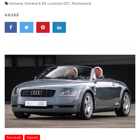
Kimera
,
Kimera K39
,
Loancia 037
,
Restomod
SHARE
Novosti
Vijesti