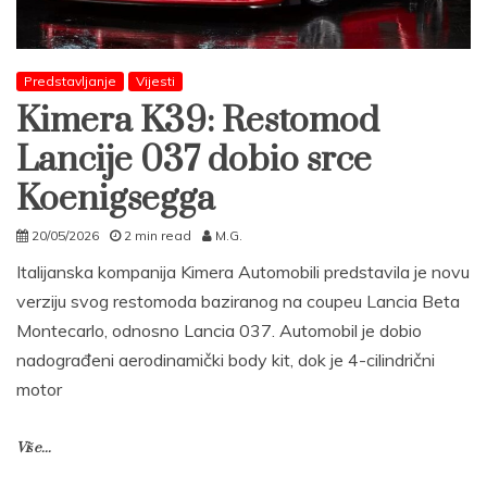
Predstavljanje
Vijesti
Kimera K39: Restomod
Lancije 037 dobio srce
Koenigsegga
20/05/2026
2 min read
M.G.
Italijanska kompanija Kimera Automobili predstavila je novu
verziju svog restomoda baziranog na coupeu Lancia Beta
Montecarlo, odnosno Lancia 037. Automobil je dobio
nadograđeni aerodinamički body kit, dok je 4-cilindrični
motor
Više...