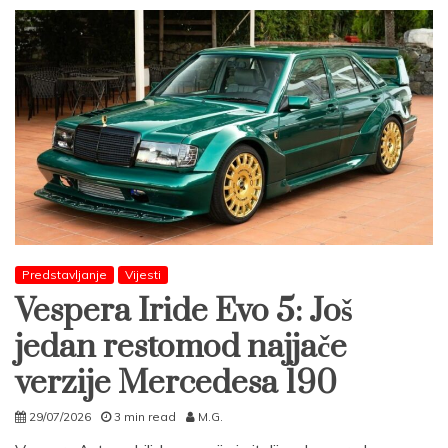
Predstavljanje
Vijesti
Vespera Iride Evo 5: Još
jedan restomod najjače
verzije Mercedesa 190
29/07/2026
3 min read
M.G.