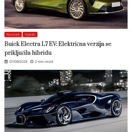
Novosti
Vijesti
Buick Electra L7 EV: Električna verzija se
priključila hibridu
07/08/2026
2 min read