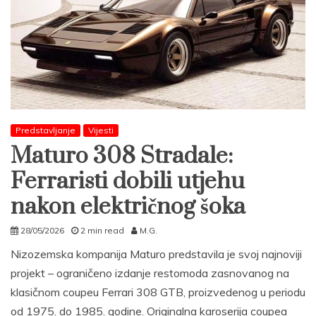
Predstavljanje
Vijesti
Maturo 308 Stradale:
Ferraristi dobili utjehu
nakon električnog šoka
28/05/2026
2 min read
M.G.
Nizozemska kompanija Maturo predstavila je svoj najnoviji
projekt – ograničeno izdanje restomoda zasnovanog na
klasičnom coupeu Ferrari 308 GTB, proizvedenog u periodu
od 1975. do 1985. godine. Originalna karoserija coupea