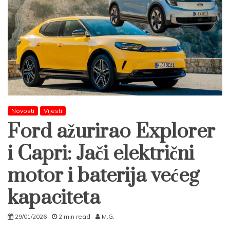
Novosti
Vijesti
Ford ažurirao Explorer
i Capri: Jači električni
motor i baterija većeg
kapaciteta
29/01/2026
2 min read
M.G.