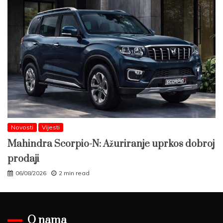
Novosti
Vijesti
Mahindra Scorpio-N: Ažuriranje uprkos dobroj
prodaji
06/08/2026
2 min read
O nama