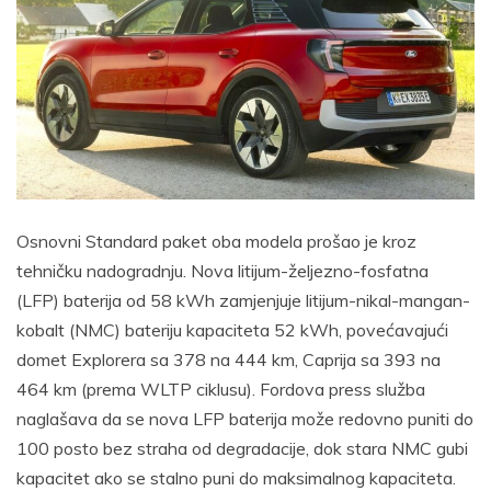
Osnovni Standard paket oba modela prošao je kroz
tehničku nadogradnju. Nova litijum-željezno-fosfatna
(LFP) baterija od 58 kWh zamjenjuje litijum-nikal-mangan-
kobalt (NMC) bateriju kapaciteta 52 kWh, povećavajući
domet Explorera sa 378 na 444 km, Caprija sa 393 na
464 km (prema WLTP ciklusu). Fordova press služba
naglašava da se nova LFP baterija može redovno puniti do
100 posto bez straha od degradacije, dok stara NMC gubi
kapacitet ako se stalno puni do maksimalnog kapaciteta.