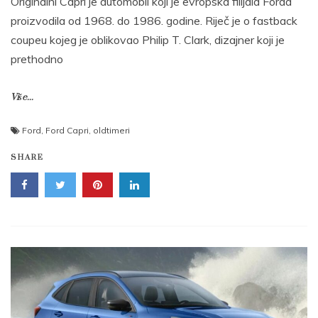
Originalni Capri je automobil koji je evropska filijala Forda
proizvodila od 1968. do 1986. godine. Riječ je o fastback
coupeu kojeg je oblikovao Philip T. Clark, dizajner koji je
prethodno
Više...
Ford
,
Ford Capri
,
oldtimeri
SHARE