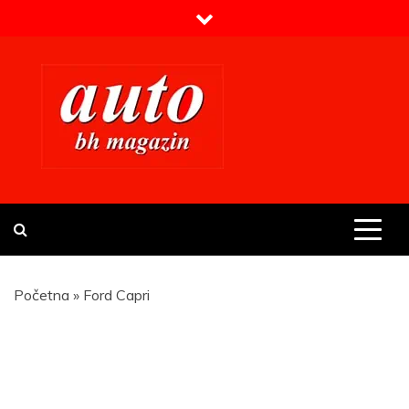
Skip
to
content
Prvi BH auto magazin
Sajt o automobilima
Početna
»
Ford Capri