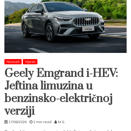
Novosti
Vijesti
Geely Emgrand i-HEV:
Jeftina limuzina u
benzinsko-električnoj
verziji
17/06/2026
2 min read
M.G.