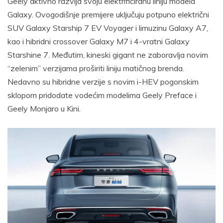
Geely aktivno razvija svoju elektrificiranu liniju modela
Galaxy. Ovogodišnje premijere uključuju potpuno električni
SUV Galaxy Starship 7 EV Voyager i limuzinu Galaxy A7,
kao i hibridni crossover Galaxy M7 i 4-vratni Galaxy
Starshine 7. Međutim, kineski gigant ne zaboravlja novim
“zelenim” verzijama proširiti liniju matičnog brenda.
Nedavno su hibridne verzije s novim i-HEV pogonskim
sklopom pridodate vodećim modelima Geely Preface i
Geely Monjaro u Kini.