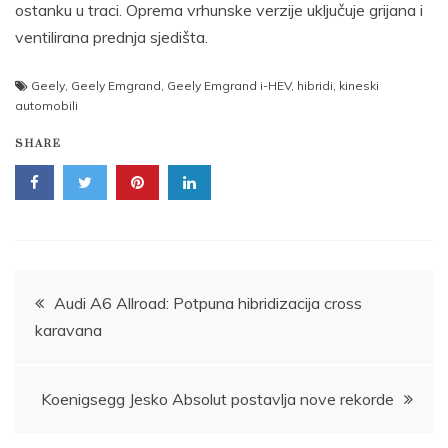
ostanku u traci. Oprema vrhunske verzije uključuje grijana i
ventilirana prednja sjedišta.
Geely
,
Geely Emgrand
,
Geely Emgrand i-HEV
,
hibridi
,
kineski
automobili
SHARE
Post
Audi A6 Allroad: Potpuna hibridizacija cross
karavana
navigation
Koenigsegg Jesko Absolut postavlja nove rekorde