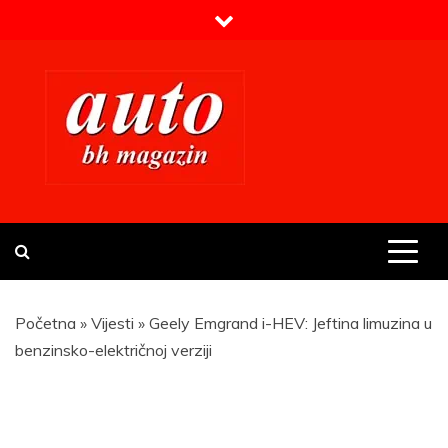
Skip
to
content
Prvi BH auto magazin
Sajt o automobilima
Početna
»
Vijesti
»
Geely Emgrand i-HEV: Jeftina limuzina u
benzinsko-električnoj verziji