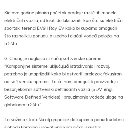
Kia ove godine planira početak prodaje različitih modela
električnih vozila, od lakih do luksuznih, kao što su električni
sportski terenci EV9 i Ray EV kako bi kupcima omogućili
što raznolikiju ponudu, a ujedno i ojačali vodeći položaj na
tržištu.
G. Chung je naglasio i značaj softverske opreme.
“Kompanijine sisteme, uključujući istraživanja i razvoj,
potrebno je unaprijediti kako bi ostvarili ‘prelazak fokusiran
na softversku opremu’. To će nam omogućiti proizvodnju
besprijekornih softverski definisanih vozila (SDV, engl.
Software Defined Vehicles) i preuzimanje vodeće uloge na
globalnom tržištu.”
To sažima strateški cilj grupacije da kupcima ponudi udobnu
slobodu kretanja i inovativno korisničko iskustvo