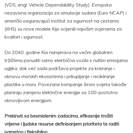
(VDS, engl. Vehicle Dependability Study). Evropska
nezavisna organizacija za simulacije sudara (Euro NCAP) i
američki osiguravajući institut za sigurnost na cestama
(IIHS) su nove modele Kije ocijenili najvišim ocjenama za
kvalitet i sigurnost.
Do 2040. godine Kia namjerava na većim globalnim
tržištima ponuditi samo električna vozila s nultim emisijama
ugljika, dok već sada podržava projekte za kreiranje i
obnovu morskih ekosistema i prikupljanje i recikliranje
plastike u moru. Povezane kompanije širom svijeta takođe
planiraju zamjenu električne energije sa 100-postotno
obnovljivom energijom.
Prekinuti sa besmislenim zadacima, efikasnije trošiti
vrijeme i ljudske resurse definisanjem prioriteta te raditi
pametno i fleksibilno