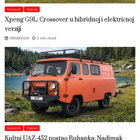
Novosti
Vijesti
Xpeng G9L: Crossover u hibridnoj i električnoj
verziji
05/08/2026
2 min read
Novosti
Vijesti
Kultni UAZ-452 postao Buhanka: Nadimak