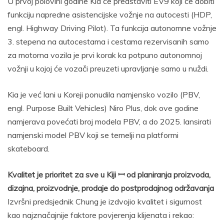
U prvoj polovini godine Kia će predstaviti EV9 koji će dobiti
funkciju napredne asistencijske vožnje na autocesti (HDP,
engl. Highway Driving Pilot). Ta funkcija autonomne vožnje
3. stepena na autocestama i cestama rezervisanih samo
za motorna vozila je prvi korak ka potpuno autonomnoj
vožnji u kojoj će vozači preuzeti upravljanje samo u nuždi.
Kia je već lani u Koreji ponudila namjensko vozilo (PBV,
engl. Purpose Built Vehicles) Niro Plus, dok ove godine
namjerava povećati broj modela PBV, a do 2025. lansirati
namjenski model PBV koji se temelji na platformi
skateboard.
Kvalitet je prioritet za sve u Kiji ꟷ od planiranja proizvoda,
dizajna, proizvodnje, prodaje do postprodajnog održavanja
Izvršni predsjednik Chung je izdvojio kvalitet i sigurnost
kao najznačajnije faktore povjerenja klijenata i rekao: