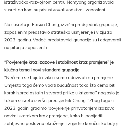
istraživačko-razvojnom centru Namyang organizovala
susret na kom su prisustvovali vodstvo i zaposleni.
Na susretu je Euisun Chung, izvršni predsjednik grupacije,
zaposlenim predstavio strateško usmjerenje i viziju za
2023. godinu. Vodeći predstavnici grupacije su i odgovarali
na pitanja zaposlenih.
“Povjerenje kroz izazove i stabilnost kroz promjene” je
ključna tema i novi standard grupacije
“Nećemo se bojati rizika i samo odazivati na promjene.
Umjesto toga ćemo voditi budućnost tako što ćemo biti
korak ispred ostalih i stvarati prilike u krizama,” naglasio je
tokom susreta izvršni predsjednik Chung. “Zbog toga u
2023. godini gradimo ‘povjerenje prihvatanjem izazova i
novim iskorakom kroz promjene’, kako bi pobijedili
zahtjevno poslovno okruženje i zajedno koračali ka boljoj