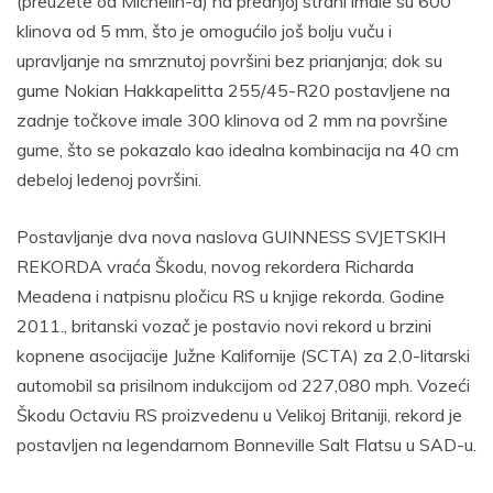
(preuzete od Michelin-a) na prednjoj strani imale su 600
klinova od 5 mm, što je omogućilo još bolju vuču i
upravljanje na smrznutoj površini bez prianjanja; dok su
gume Nokian Hakkapelitta 255/45-R20 postavljene na
zadnje točkove imale 300 klinova od 2 mm na površine
gume, što se pokazalo kao idealna kombinacija na 40 cm
debeloj ledenoj površini.
Postavljanje dva nova naslova GUINNESS SVJETSKIH
REKORDA vraća Škodu, novog rekordera Richarda
Meadena i natpisnu pločicu RS u knjige rekorda. Godine
2011., britanski vozač je postavio novi rekord u brzini
kopnene asocijacije Južne Kalifornije (SCTA) za 2,0-litarski
automobil sa prisilnom indukcijom od 227,080 mph. Vozeći
Škodu Octaviu RS proizvedenu u Velikoj Britaniji, rekord je
postavljen na legendarnom Bonneville Salt Flatsu u SAD-u.