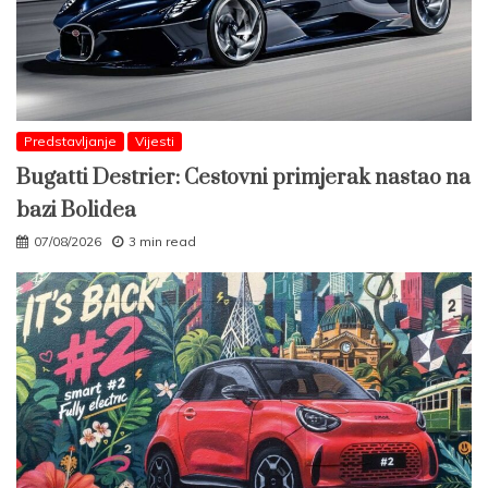
Predstavljanje
Vijesti
Bugatti Destrier: Cestovni primjerak nastao na
bazi Bolidea
07/08/2026
3 min read