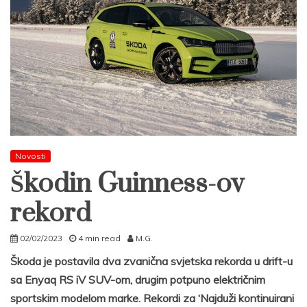
Novosti
Škodin Guinness-ov
rekord
02/02/2023
4 min read
M.G.
Škoda je postavila dva zvanična svjetska rekorda u drift-u
sa Enyaq RS iV SUV-om, drugim potpuno električnim
sportskim modelom marke. Rekordi za ‘Najduži kontinuirani