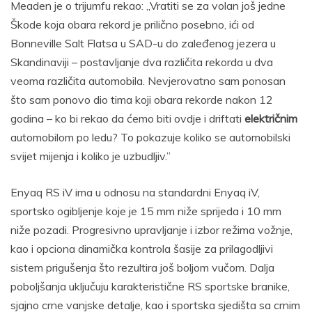
Meaden je o trijumfu rekao: „Vratiti se za volan još jedne
Škode koja obara rekord je prilično posebno, ići od
Bonneville Salt Flatsa u SAD-u do zaleđenog jezera u
Skandinaviji – postavljanje dva različita rekorda u dva
veoma različita automobila. Nevjerovatno sam ponosan
što sam ponovo dio tima koji obara rekorde nakon 12
godina – ko bi rekao da ćemo biti ovdje i driftati
električnim
automobilom po ledu? To pokazuje koliko se automobilski
svijet mijenja i koliko je uzbudljiv.”
Enyaq RS iV ima u odnosu na standardni Enyaq iV,
sportsko ogibljenje koje je 15 mm niže sprijeda i 10 mm
niže pozadi. Progresivno upravljanje i izbor režima vožnje,
kao i opciona dinamička kontrola šasije za prilagodljivi
sistem prigušenja što rezultira još boljom vučom. Dalja
poboljšanja uključuju karakteristične RS sportske branike,
sjajno crne vanjske detalje, kao i sportska sjedišta sa crnim