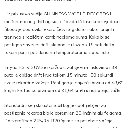
Uz prisustvo sudije GUINNESS WORLD RECORDS i
međunarodnog drifting suca Davida Kalasa kao svjedoka,
Škoda je postavila rekord četvrtog dana nakon brojnih
treninga s različitim kombinacijama guma. Kako bi se
postigao savršen drift, ukupno je uloženo 18 sati drifta
tokom punih pet dana na temperaturama ispod nule.
Enyaq RS iV SUV se izdržao u zahtjevnim uslovima i 39
puta je obišao drift krug tokom 15 minuta i 58 sekundi
svoje rekordne vožnje. Postigao je najveću brzinu od 48,69
km/h i kretao se brzinom od 31,64 km/h u najsporijoj tački.
Standardni serijski automobil koji je upotrijebljen za
postizanje rekorda bio je opremljen 20-inčnim alu felgama.
Däckproffsen 245/35-R20 ‘gume za posebne vožnje’