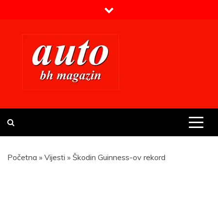
Skip
to
content
Prvi BH auto magazin
Sajt o automobilima
Početna
»
Vijesti
»
Škodin Guinness-ov rekord