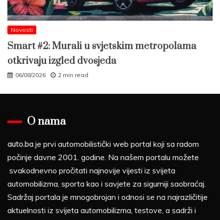
Novosti
Smart #2: Murali u svjetskim metropolama
otkrivaju izgled dvosjeda
06/08/2026
2 min read
O nama
auto.ba
je prvi automobilistički web portal koji sa radom
počinje davne 2001. godine. Na našem portalu možete
svakodnevno pročitati najnovije vijesti iz svijeta
automobilizma, sporta kao i savjete za sigurniji saobraćaj.
Sadržaj portala je mnogobrojan i odnosi se na najrazličitije
aktuelnosti iz svijeta automobilizma, testove, a sadrži i