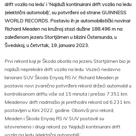
drift vozila na ledu’ i ‘Najduži kontinuirani drift vozila na ledu
(električni automobil)’, su potvrđeni od strane GUINNESS
WORLD RECORDS. Postavio ih je automobilistički novinar
Richard Meaden na kružnoj stazi dužine 188.496 m na
zaleđenom jezeru Stortjärnen u blizini Östersunda, u
Švedskoj, u četvrtak, 19. januara 2023.
Prvi rekord koji je Škoda oborila na jezeru Stortjärnen bio je
najduži neprekidni drift vozila na ledu. Vozeći nedavno
lansirani SUV Škoda Enyaq RS iV, Richard Meaden je
postavio novi zvanično potvrđeni rekord držeći automobil u
kontrolisanom driftu više od 15 minuta i prešao 7.351 km.
Meadenov drift nadmašio je prethodni rekord od 6.231 km,
postavljen u Kini 2022. godine. Oborivši prvi rekord,
Meaden i Škoda Enyaq RS iV SUV postavili su
istovremeno i drugi rekord za ‘Najduži kontinuirani drift
vozila na ledu (električni automobil)’.