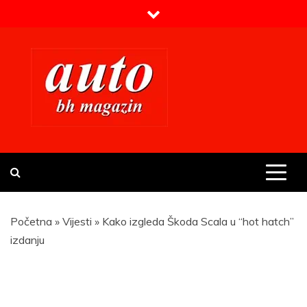
Skip
to
content
Prvi BH auto magazin
Sajt o automobilima
Početna
»
Vijesti
»
Kako izgleda Škoda Scala u “hot hatch”
izdanju