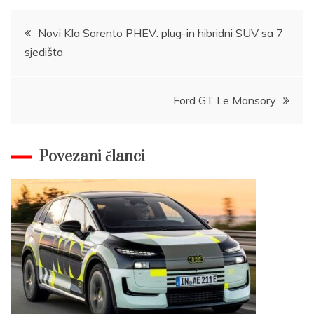
Post
Novi KIa Sorento PHEV: plug-in hibridni SUV sa 7
sjedišta
navigation
Ford GT Le Mansory
Povezani članci