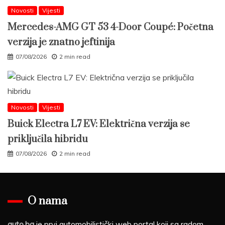
Novosti
Vijesti
Mercedes-AMG GT 53 4-Door Coupé: Početna
verzija je znatno jeftinija
07/08/2026
2 min read
Novosti
Vijesti
Buick Electra L7 EV: Električna verzija se
priključila hibridu
07/08/2026
2 min read
O nama
auto.ba
je prvi automobilistički web portal koji sa radom