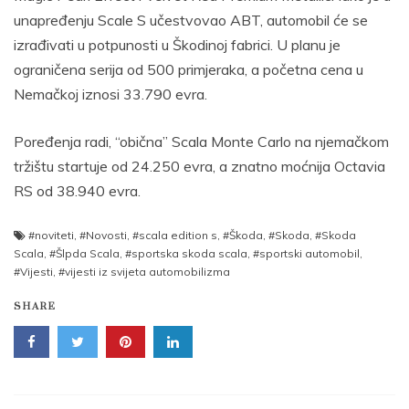
unapređenju Scale S učestvovao ABT, automobil će se
izrađivati u potpunosti u Škodinoj fabrici. U planu je
ograničena serija od 500 primjeraka, a početna cena u
Nemačkoj iznosi 33.790 evra.
Poređenja radi, “obična” Scala Monte Carlo na njemačkom
tržištu startuje od 24.250 evra, a znatno moćnija Octavia
RS od 38.940 evra.
#noviteti
,
#Novosti
,
#scala edition s
,
#Škoda
,
#Skoda
,
#Skoda
Scala
,
#Šlpda Scala
,
#sportska skoda scala
,
#sportski automobil
,
#Vijesti
,
#vijesti iz svijeta automobilizma
SHARE