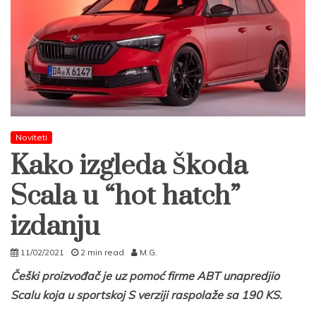
Noviteti
Kako izgleda Škoda
Scala u “hot hatch”
izdanju
11/02/2021
2 min read
M.G.
Češki proizvođač je uz pomoć firme ABT unapredjio
Scalu koja u sportskoj S verziji raspolaže sa 190 KS.