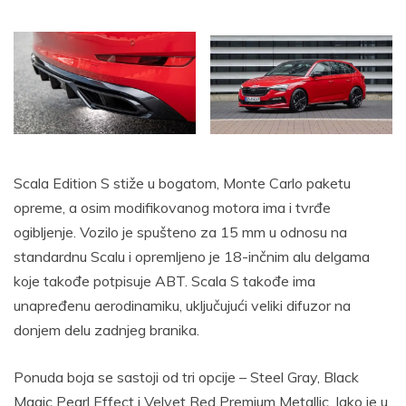
Scala Edition S stiže u bogatom, Monte Carlo paketu
opreme, a osim modifikovanog motora ima i tvrđe
ogibljenje. Vozilo je spušteno za 15 mm u odnosu na
standardnu Scalu i opremljeno je 18-inčnim alu delgama
koje takođe potpisuje ABT. Scala S takođe ima
unapređenu aerodinamiku, uključujući veliki difuzor na
donjem delu zadnjeg branika.
Ponuda boja se sastoji od tri opcije – Steel Gray, Black
Magic Pearl Effect i Velvet Red Premium Metallic. Iako je u