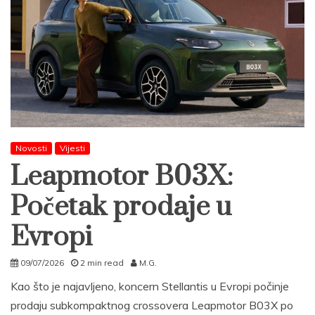
Novosti
Vijesti
Leapmotor B03X:
Početak prodaje u
Evropi
09/07/2026
2 min read
M.G.
Kao što je najavljeno, koncern Stellantis u Evropi počinje
prodaju subkompaktnog crossovera Leapmotor B03X po