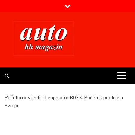
Skip
to
content
Prvi BH auto magazin
Sajt o automobilima
Početna
»
Vijesti
»
Leapmotor B03X: Početak prodaje u
Evropi