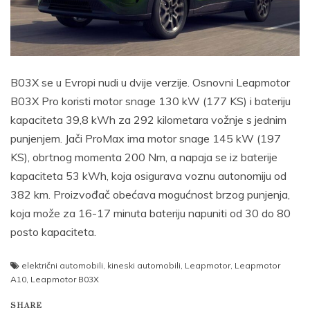
B03X se u Evropi nudi u dvije verzije. Osnovni Leapmotor
B03X Pro koristi motor snage 130 kW (177 KS) i bateriju
kapaciteta 39,8 kWh za 292 kilometara vožnje s jednim
punjenjem. Jači ProMax ima motor snage 145 kW (197
KS), obrtnog momenta 200 Nm, a napaja se iz baterije
kapaciteta 53 kWh, koja osigurava voznu autonomiju od
382 km. Proizvođač obećava mogućnost brzog punjenja,
koja može za 16-17 minuta bateriju napuniti od 30 do 80
posto kapaciteta.
električni automobili
,
kineski automobili
,
Leapmotor
,
Leapmotor
A10
,
Leapmotor B03X
SHARE