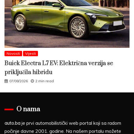
Novosti
Vijesti
Buick Electra L7 EV: Električna verzija se
priključila hibridu
07/08/2026
2 min read
O nama
auto.ba
je prvi automobilistički web portal koji sa radom
počinje davne 2001. godine. Na našem portalu možete