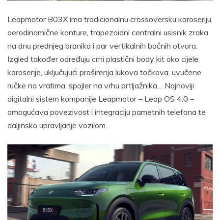
Leapmotor B03X ima tradicionalnu crossoversku karoseriju,
aerodinamične konture, trapezoidni centralni usisnik zraka
na dnu prednjeg branika i par vertikalnih bočnih otvora.
Izgled također određuju crni plastični body kit oko cijele
karoserije, uključujući proširenja lukova točkova, uvučene
ručke na vratima, spojler na vrhu prtljažnika… Najnoviji
digitalni sistem kompanije Leapmotor – Leap OS 4.0 –
omogućava povezivost i integraciju pametnih telefona te
daljinsko upravljanje vozilom.