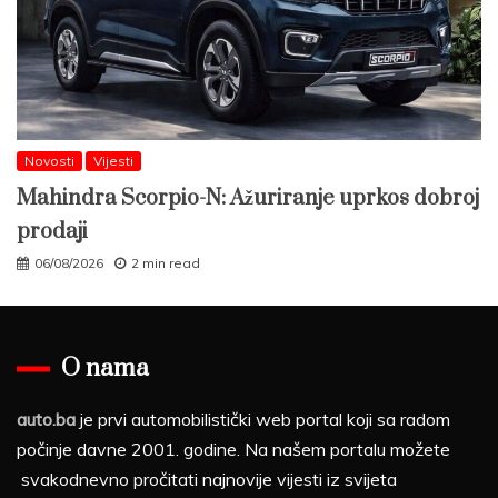
Novosti
Vijesti
Mahindra Scorpio-N: Ažuriranje uprkos dobroj
prodaji
06/08/2026
2 min read
O nama
auto.ba
je prvi automobilistički web portal koji sa radom
počinje davne 2001. godine. Na našem portalu možete
svakodnevno pročitati najnovije vijesti iz svijeta