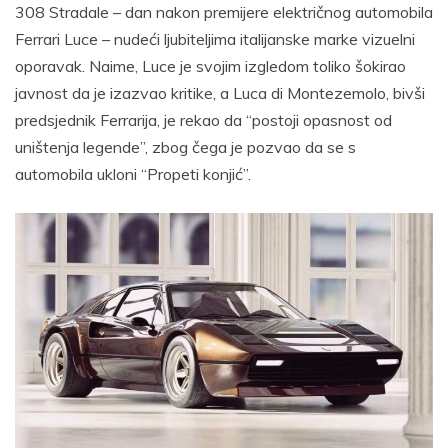
308 Stradale – dan nakon premijere električnog automobila
Ferrari Luce – nudeći ljubiteljima italijanske marke vizuelni
oporavak. Naime, Luce je svojim izgledom toliko šokirao
javnost da je izazvao kritike, a Luca di Montezemolo, bivši
predsjednik Ferrarija, je rekao da “postoji opasnost od
uništenja legende”, zbog čega je pozvao da se s
automobila ukloni “Propeti konjić”.