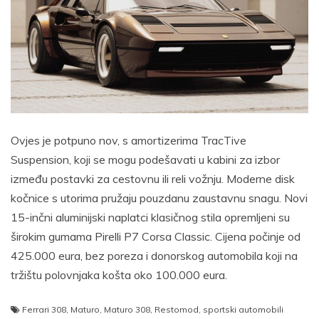
Ovjes je potpuno nov, s amortizerima TracTive
Suspension, koji se mogu podešavati u kabini za izbor
između postavki za cestovnu ili reli vožnju. Moderne disk
kočnice s utorima pružaju pouzdanu zaustavnu snagu. Novi
15-inčni aluminijski naplatci klasičnog stila opremljeni su
širokim gumama Pirelli P7 Corsa Classic. Cijena počinje od
425.000 eura, bez poreza i donorskog automobila koji na
tržištu polovnjaka košta oko 100.000 eura.
Ferrari 308
,
Maturo
,
Maturo 308
,
Restomod
,
sportski automobili