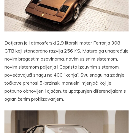
Dotjeran je i atmosferski 2,9 litarski motor Ferrarija 308
GTB koji standardno razvija 256 KS. Maturo ga unapređuje
novim bregastim osovinama, novim usisnim sistemom,
novim sistemom paljenja i Capristo izduvnim sistemom,
povećavajući snagu na 400 “konja”. Svu snagu na zadnje
točkove prenosi 5-brzinski manuelni mjenjač, koji je
potpuno obnovljen i ojačan, te upotpunjen diferencijalom s
ograničenim proklizavanjem.