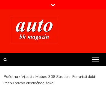
Skip
to
content
Prvi BH auto magazin
Sajt o automobilima
Početna
»
Vijesti
»
Maturo 308 Stradale: Ferraristi dobili
utjehu nakon električnog šoka