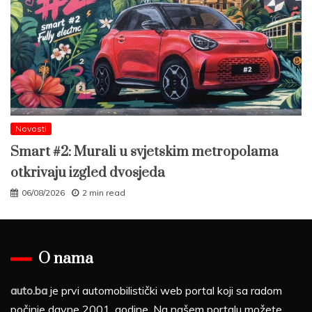
Novosti
Smart #2: Murali u svjetskim metropolama
otkrivaju izgled dvosjeda
06/08/2026
2 min read
O nama
auto.ba
je prvi automobilistički web portal koji sa radom
počinje davne 2001. godine. Na našem portalu možete