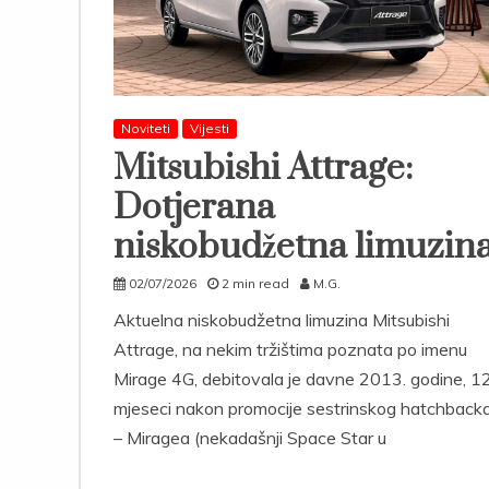
Noviteti
Vijesti
Mitsubishi Attrage:
Dotjerana
niskobudžetna limuzin
02/07/2026
2 min read
M.G.
Aktuelna niskobudžetna limuzina Mitsubishi
Attrage, na nekim tržištima poznata po imenu
Mirage 4G, debitovala je davne 2013. godine, 1
mjeseci nakon promocije sestrinskog hatchback
– Miragea (nekadašnji Space Star u