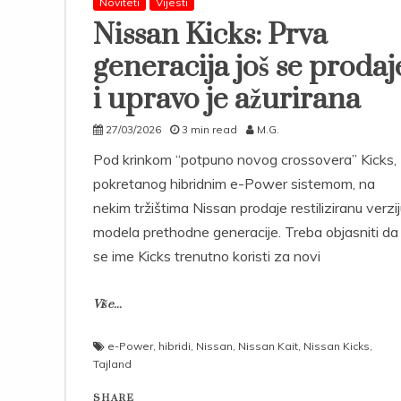
Noviteti
Vijesti
Nissan Kicks: Prva
generacija još se prodaj
i upravo je ažurirana
27/03/2026
3 min read
M.G.
Pod krinkom “potpuno novog crossovera” Kicks,
pokretanog hibridnim e-Power sistemom, na
nekim tržištima Nissan prodaje restiliziranu verzi
modela prethodne generacije. Treba objasniti da
se ime Kicks trenutno koristi za novi
Više...
e-Power
,
hibridi
,
Nissan
,
Nissan Kait
,
Nissan Kicks
,
Tajland
SHARE