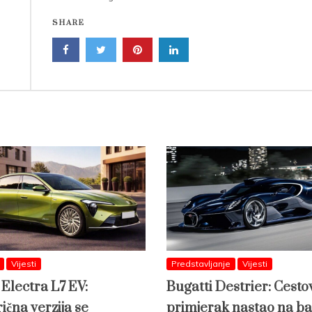
SHARE
Vijesti
Predstavljanje
Vijesti
 Electra L7 EV:
Bugatti Destrier: Cesto
ična verzija se
primjerak nastao na ba