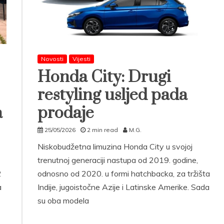
Novosti
Vijesti
Honda City: Drugi
restyling usljed pada
a
prodaje
25/05/2026
2 min read
M.G.
Niskobudžetna limuzina Honda City u svojoj
trenutnoj generaciji nastupa od 2019. godine,
2
odnosno od 2020. u formi hatchbacka, za tržišta
a
Indije, jugoistočne Azije i Latinske Amerike. Sada
su oba modela