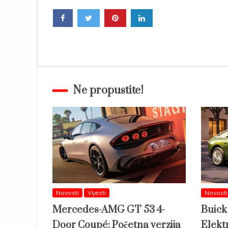
Ne propustite!
Novosti
Vijesti
Novosti
Mercedes-AMG GT 53 4-
Buick
Door Coupé: Početna verzija
Elektr