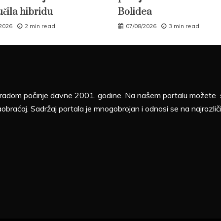
učila hibridu
Bolidea
/2026
2 min read
07/08/2026
3 min read
sa radom počinje davne 2001. godine. Na našem portalu možete sv
aobraćaj. Sadržaj portala je mnogobrojan i odnosi se na najrazliči