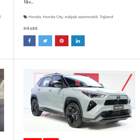
Više...
d
Honda
,
Honda City
,
indijski automobili
,
Tajland
SHARE