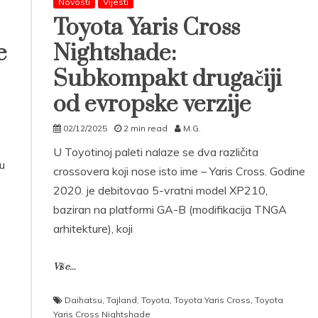
Novosti
Vijesti
Toyota Yaris Cross
e
Nightshade:
Subkompakt drugačiji
od evropske verzije
02/12/2025
2 min read
M.G.
U Toyotinoj paleti nalaze se dva različita
ju
crossovera koji nose isto ime – Yaris Cross. Godine
2020. je debitovao 5-vratni model XP210,
baziran na platformi GA-B (modifikacija TNGA
arhitekture), koji
Više...
Daihatsu
,
Tajland
,
Toyota
,
Toyota Yaris Cross
,
Toyota
Yaris Cross Nightshade