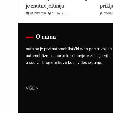
je znatno jeftinija
priklj
07/08/2026
2 min read
07/08
O nama
auto.ba
je prvi automobilistički web portal koji 
automobilizma, sporta kao i savjete za sigurniji s
a sadrži i brojne linkove kao i video izdanje.
VIŠE >