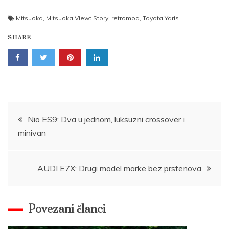
Mitsuoka
,
Mitsuoka Viewt Story
,
retromod
,
Toyota Yaris
SHARE
Post
Nio ES9: Dva u jednom, luksuzni crossover i
minivan
navigation
AUDI E7X: Drugi model marke bez prstenova
Povezani članci