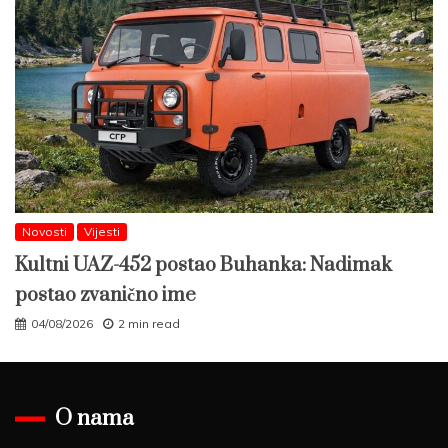
Novosti
Vijesti
Kultni UAZ-452 postao Buhanka: Nadimak
postao zvanično ime
04/08/2026
2 min read
O nama