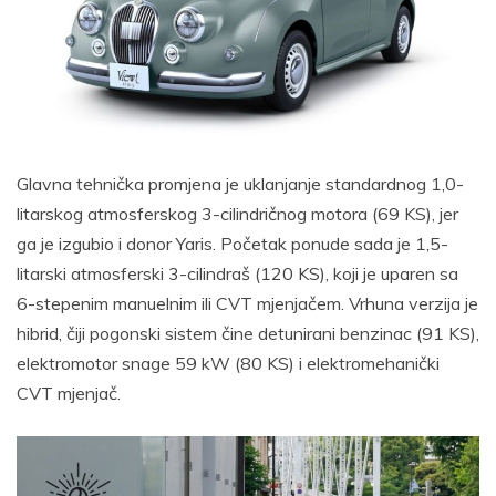
Glavna tehnička promjena je uklanjanje standardnog 1,0-
litarskog atmosferskog 3-cilindričnog motora (69 KS), jer
ga je izgubio i donor Yaris. Početak ponude sada je 1,5-
litarski atmosferski 3-cilindraš (120 KS), koji je uparen sa
6-stepenim manuelnim ili CVT mjenjačem. Vrhuna verzija je
hibrid, čiji pogonski sistem čine detunirani benzinac (91 KS),
elektromotor snage 59 kW (80 KS) i elektromehanički
CVT mjenjač.