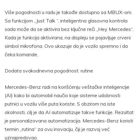
Više pogodnosti u radu je takođe dostupno sa MBUX-om.
Sa funkcijom „Just Talk “, inteligentna glasovna kontrola
sada može da se aktivira bez ključne reči „Hey Mercedes“.
Kada je funkcija aktivirana, na displeju se pojavljuje crveni
simbol mikrofona. Ovo ukazuje da je vozilo spremno i da
čeka komande.
Dodata svakodnevna pogodnost: rutine
Mercedes-Benz radi na korišćenju veštačke inteligencije
(AI) kako bi automobil naučio koje sisteme udobnosti
putnici u vozilu više puta koriste. S obzirom na iste
okolnosti, cilj je da AI automatizuje takve funkcije. Rezultat
je personalizovana automatizacija. Mercedes-Benz koristi
termin „rutina“ za ovu inovaciju, čiji je razvoj već
uznapredovao.