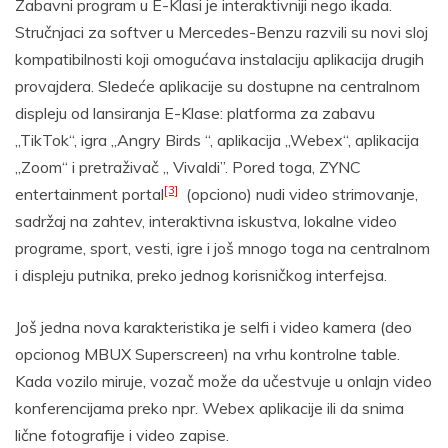
Zabavni program u E-Klasi je interaktivniji nego ikada.
Stručnjaci za softver u Mercedes-Benzu razvili su novi sloj
kompatibilnosti koji omogućava instalaciju aplikacija drugih
provajdera. Sledeće aplikacije su dostupne na centralnom
displeju od lansiranja E-Klase: platforma za zabavu
„TikTok“, igra „Angry Birds “, aplikacija „Webex“, aplikacija
„Zoom“ i pretraživač „ Vivaldi”. Pored toga, ZYNC
[3]
entertainment portal
(opciono) nudi video strimovanje,
sadržaj na zahtev, interaktivna iskustva, lokalne video
programe, sport, vesti, igre i još mnogo toga na centralnom
i displeju putnika, preko jednog korisničkog interfejsa.
Još jedna nova karakteristika je selfi i video kamera (deo
opcionog MBUX Superscreen) na vrhu kontrolne table.
Kada vozilo miruje, vozač može da učestvuje u onlajn video
konferencijama preko npr. Webex aplikacije ili da snima
lične fotografije i video zapise.