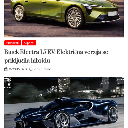
Novosti
Vijesti
Buick Electra L7 EV: Električna verzija se
priključila hibridu
07/08/2026
2 min read