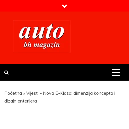
Skip
to
content
Prvi BH auto magazin
Sajt o automobilima
Početna
»
Vijesti
»
Nova E-Klasa: dimenzija koncepta i
dizajn enterijera