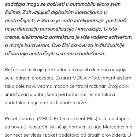
sadržaja mogu se doživeti u automobilu skoro svim
čulima. Zahvaljujući digitalnim inovacijama u
unutrašnjosti, E-Klasa je sada inteligentnija, postižući
novu dimenziju personalizacije i interakcije. U isto
vreme, elektronska arhitektura je više vođena softverom,
a manje hardverom. Ovo čini osnovu za individualnije
ažuriranje unutrašnjih sistema u budućnosti.
Računske funkcije prethodno odvojenih domena odvijaju
se u jednom procesoru. Ekrani i MBUX infotejnment sistem
tako dele novi, veoma moćan centralni računar. Ovaj oblik
umrežavanja poboljšava performanse, jer se tokovi
podataka mogu prenositi znatno brže.
Paket zabave (MBUX Entertainment Plus) biće dostupan
za novu E-Klasu. On uključuje hardver, usluge Mercedes me
connect services i paket podataka od drugih provajdera. U