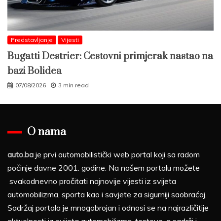
Predstavljanje
Vijesti
Bugatti Destrier: Cestovni primjerak nastao na
bazi Bolidea
07/08/2026
3 min read
O nama
auto.ba
je prvi automobilistički web portal koji sa radom
počinje davne 2001. godine. Na našem portalu možete
svakodnevno pročitati najnovije vijesti iz svijeta
automobilizma, sporta kao i savjete za sigurniji saobraćaj.
Sadržaj portala je mnogobrojan i odnosi se na najrazličitije
aktuelnosti iz svijeta automobilizma, testove, a sadrži i