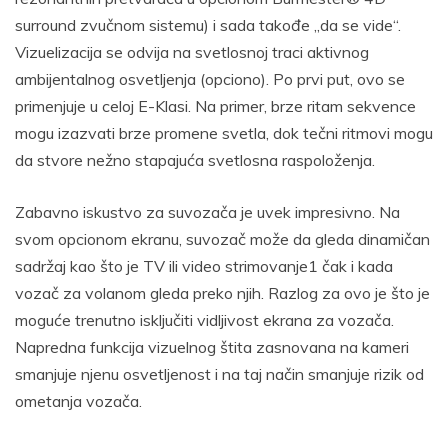
surround zvučnom sistemu) i sada takođe „da se vide“.
Vizuelizacija se odvija na svetlosnoj traci aktivnog
ambijentalnog osvetljenja (opciono). Po prvi put, ovo se
primenjuje u celoj E-Klasi. Na primer, brze ritam sekvence
mogu izazvati brze promene svetla, dok tečni ritmovi mogu
da stvore nežno stapajuća svetlosna raspoloženja.
Zabavno iskustvo za suvozača je uvek impresivno. Na
svom opcionom ekranu, suvozač može da gleda dinamičan
sadržaj kao što je TV ili video strimovanje1 čak i kada
vozač za volanom gleda preko njih. Razlog za ovo je što je
moguće trenutno isključiti vidljivost ekrana za vozača.
Napredna funkcija vizuelnog štita zasnovana na kameri
smanjuje njenu osvetljenost i na taj način smanjuje rizik od
ometanja vozača.