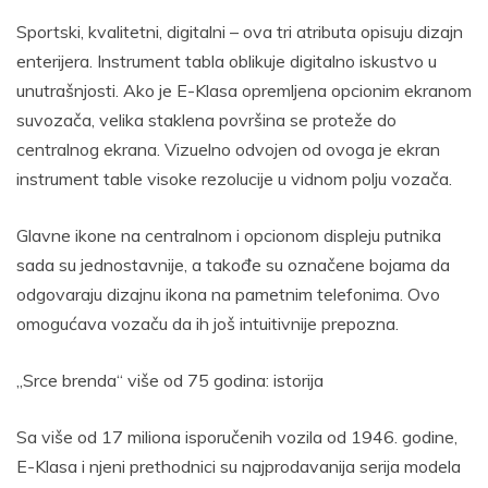
Sportski, kvalitetni, digitalni – ova tri atributa opisuju dizajn
enterijera. Instrument tabla oblikuje digitalno iskustvo u
unutrašnjosti. Ako je E-Klasa opremljena opcionim ekranom
suvozača, velika staklena površina se proteže do
centralnog ekrana. Vizuelno odvojen od ovoga je ekran
instrument table visoke rezolucije u vidnom polju vozača.
Glavne ikone na centralnom i opcionom displeju putnika
sada su jednostavnije, a takođe su označene bojama da
odgovaraju dizajnu ikona na pametnim telefonima. Ovo
omogućava vozaču da ih još intuitivnije prepozna.
„Srce brenda“ više od 75 godina: istorija
Sa više od 17 miliona isporučenih vozila od 1946. godine,
E-Klasa i njeni prethodnici su najprodavanija serija modela