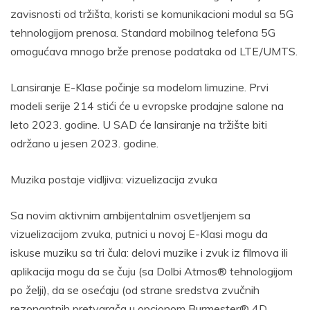
zavisnosti od tržišta, koristi se komunikacioni modul sa 5G
tehnologijom prenosa. Standard mobilnog telefona 5G
omogućava mnogo brže prenose podataka od LTE/UMTS.
Lansiranje E-Klase počinje sa modelom limuzine. Prvi
modeli serije 214 stići će u evropske prodajne salone na
leto 2023. godine. U SAD će lansiranje na tržište biti
održano u jesen 2023. godine.
Muzika postaje vidljiva: vizuelizacija zvuka
Sa novim aktivnim ambijentalnim osvetljenjem sa
vizuelizacijom zvuka, putnici u novoj E-Klasi mogu da
iskuse muziku sa tri čula: delovi muzike i zvuk iz filmova ili
aplikacija mogu da se čuju (sa Dolbi Atmos® tehnologijom
po želji), da se osećaju (od strane sredstva zvučnih
rezonantnih pretvarača u opcionom Burmester® 4D