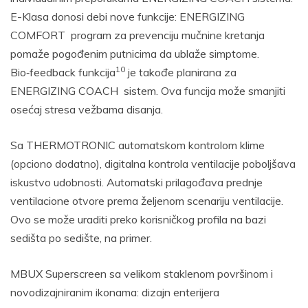
E-Klasa donosi debi nove funkcije: ENERGIZING
COMFORT program za prevenciju mučnine kretanja
pomaže pogođenim putnicima da ublaže simptome.
10
Bio‑feedback funkcija
je takođe planirana za
ENERGIZING COACH sistem. Ova funcija može smanjiti
osećaj stresa vežbama disanja.
Sa THERMOTRONIC automatskom kontrolom klime
(opciono dodatno), digitalna kontrola ventilacije poboljšava
iskustvo udobnosti. Automatski prilagođava prednje
ventilacione otvore prema željenom scenariju ventilacije.
Ovo se može uraditi preko korisničkog profila na bazi
sedišta po sedište, na primer.
MBUX Superscreen sa velikom staklenom površinom i
novodizajniranim ikonama: dizajn enterijera