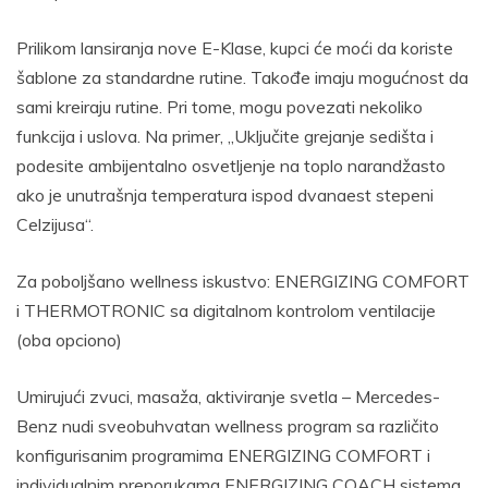
Prilikom lansiranja nove E-Klase, kupci će moći da koriste
šablone za standardne rutine. Takođe imaju mogućnost da
sami kreiraju rutine. Pri tome, mogu povezati nekoliko
funkcija i uslova. Na primer, „Uključite grejanje sedišta i
podesite ambijentalno osvetljenje na toplo narandžasto
ako je unutrašnja temperatura ispod dvanaest stepeni
Celzijusa“.
Za poboljšano wellness iskustvo: ENERGIZING COMFORT
i THERMOTRONIC sa digitalnom kontrolom ventilacije
(oba opciono)
Umirujući zvuci, masaža, aktiviranje svetla – Mercedes-
Benz nudi sveobuhvatan wellness program sa različito
konfigurisanim programima ENERGIZING COMFORT i
individualnim preporukama ENERGIZING COACH sistema.