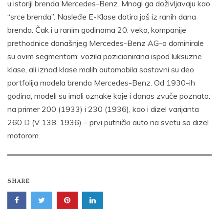
u istoriji brenda Mercedes-Benz. Mnogi ga doživljavaju kao
“srce brenda”. Nasleđe E-Klase datira još iz ranih dana
brenda. Čak i u ranim godinama 20. veka, kompanije
prethodnice današnjeg Mercedes-Benz AG-a dominirale
su ovim segmentom: vozila pozicionirana ispod luksuzne
klase, ali iznad klase malih automobila sastavni su deo
portfolija modela brenda Mercedes-Benz. Od 1930-ih
godina, modeli su imali oznake koje i danas zvuče poznato:
na primer 200 (1933) i 230 (1936), kao i dizel varijanta
260 D (V 138, 1936) – prvi putnički auto na svetu sa dizel
motorom.
SHARE